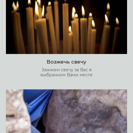
Возжечь свечу
Зажжем свечу за Вас в
выбранном Вами месте