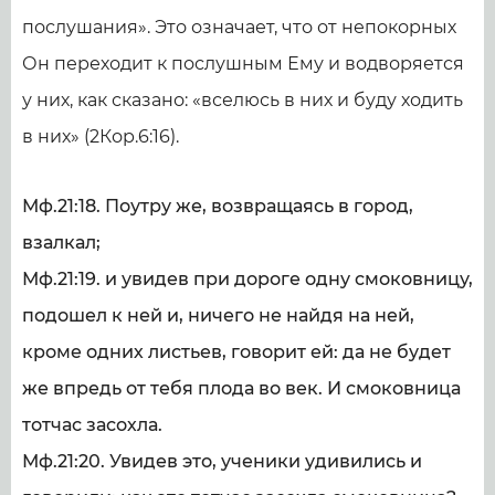
послушания». Это означает, что от непокорных
Он переходит к послушным Ему и водворяется
у них, как сказано: «вселюсь в них и буду ходить
в них» (2Кор.6:16).
Мф.21:18. Поутру же, возвращаясь в город,
взалкал;
Мф.21:19. и увидев при дороге одну смоковницу,
подошел к ней и, ничего не найдя на ней,
кроме одних листьев, говорит ей: да не будет
же впредь от тебя плода во век. И смоковница
тотчас засохла.
Мф.21:20. Увидев это, ученики удивились и