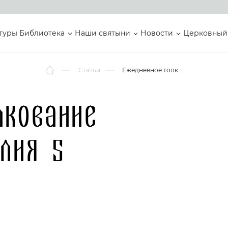
туры
Библиотека
Наши святыни
Новости
Церковный
Статьи
Ежедневное толкование Святого Евангелия 5 июля
лкование
лия 5