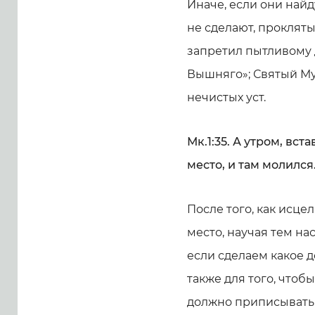
Иначе, если они найд
не сделают, прокляты
запретил пытливому д
Вышняго»; Святый Му
нечистых уст.
Мк.1:35. А утром, вс
место, и там молился
После того, как исце
место, научая тем на
если сделаем какое д
также для того, чтобы
должно приписывать 