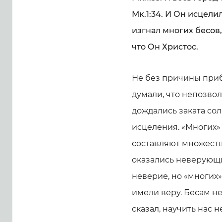
Мк.1:34. И Он исцел
изгнал многих бесов,
что Он Христос.
Не без причины приба
думали, что непозвол
дождались заката сол
исцеления. «Многих» 
составляют множество
оказались неверующи
неверие, но «многих»
имели веру. Бесам не 
сказал, научить нас н