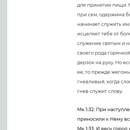
для принятия пищи. 
при сем, одержима бы
начинает служить им. 
исцеляет тебя от бол
служение святым и н
своего рода горячкой
дерзок на руку. Но ес
ее, то прежде жегомы
гневливый, когда сло
гнев служит слову.
Мк.1:32. При наступл
приносили к Нему вс
Мк.1:33. И весь город