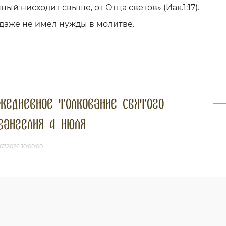
ый нисходит свыше, от Отца светов» (Иак.1:17).
 даже не имел нужды в молитве.
жедневное толкование Святого
вангелия 4 июля
07.2026 10:00:00