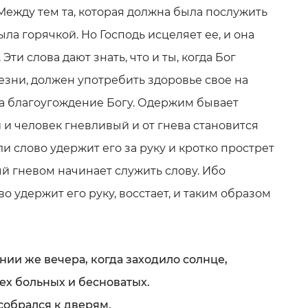
Между тем та, которая должна была послужить
ла горячкой. Но Господь исцеляет ее, и она
Эти слова дают знать, что и ты, когда Бог
езни, должен употребить здоровье свое на
а благоугождение Богу. Одержим бывает
 и человек гневливый и от гнева становится
ли слово удержит его за руку и кротко прострет
й гневом начинает служить слову. Ибо
во удержит его руку, восстает, и таким образом
ении же вечера, когда заходило солнце,
ех больных и бесноватых.
 собрался к дверям.