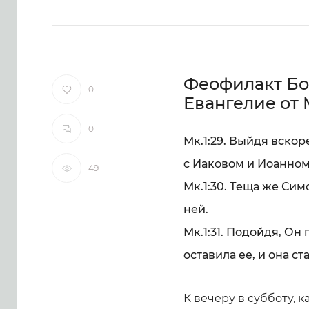
Феофилакт Бо
0
Евангелие от
0
Мк.1:29. Выйдя вскор
с Иаковом и Иоанном
49
Мк.1:30. Теща же Сим
ней.
Мк.1:31. Подойдя, Он 
оставила ее, и она ст
К вечеру в субботу, 