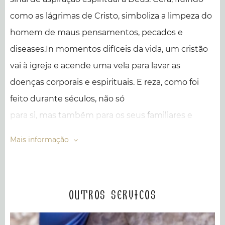
como as lágrimas de Cristo, simboliza a limpeza do
homem de maus pensamentos, pecados e
diseases.In momentos difíceis da vida, um cristão
vai à igreja e acende uma vela para lavar as
doenças corporais e espirituais. E reza, como foi
feito durante séculos, não só
para si, mas também para os seus familiares e
amigos.
Mais informação
Desde 325 d. C., Por mais de um mil e quinhentos
anos, os cristãos colocam velas e rezam no templo
Outros servicos
do Santo Sepulcro. Queremos que cada pessoa
tenha a oportunidade de se voltar para Deus e