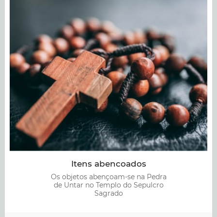
Sepulcro. Trocamos as doações que recebemos no
templo por velas.Porque cumprimos o nosso dever
para com Deus, ajudando os nossos irmãos em
Cristo a terem acesso aos santuários principais da
nossa fé. Esta é a nossa oração mais forte ao
Senhor.
Itens abencoados
Os objetos abençoam-se na Pedra
de Untar no Templo do Sepulcro
Sagrado