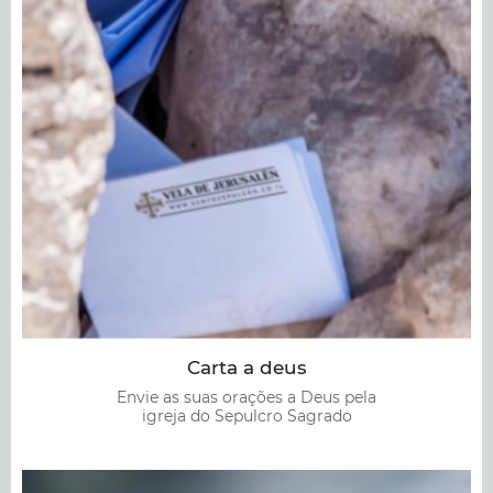
acender uma vela hoje neste santo lugar, mesmo
que a pessoa esteja a milhares de quilômetros da
Terra Santa. Com a nossa ajuda, qualquer um pode
acender a sua própria vela ou colocá-la para um
ente querido. Os voluntários de nosso projeto são
pessoas profunda e sinceramente crentes que
entendem a importância de cumprir serviços.
Quando eles recebem o seu pedido on-line, eles
vão para o templo para acender uma vela no lugar
de sua escolha. Eles vão tirar uma foto da sua vela
Carta a deus
e enviá-la por e-mail.
Envie as suas orações a Deus pela
igreja do Sepulcro Sagrado
Nosso projeto não cobra por queimar velas ou
entregar mensagens ao Santo