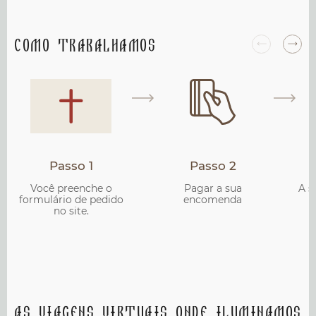
Como trabalhamos
Passo 1
Passo 2
Você preenche o
Pagar a sua
A s
formulário de pedido
encomenda
no site.
As viagens virtuais onde iluminamos