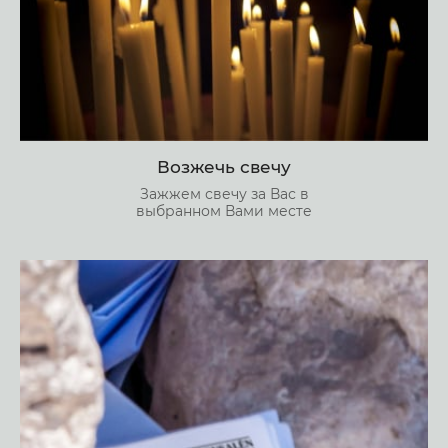
Возжечь свечу
Зажжем свечу за Вас в
выбранном Вами месте