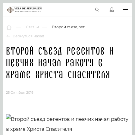
RU
Виртуальные туры
Библиотека
Наши святыни
Новос
Статьи
Второй съезд регентов и певчих начал работу в храме Христа Спасителя
Вернуться назад
Второй съезд регентов и
певчих начал работу в
храме Христа Спасителя
25 Октября 2019