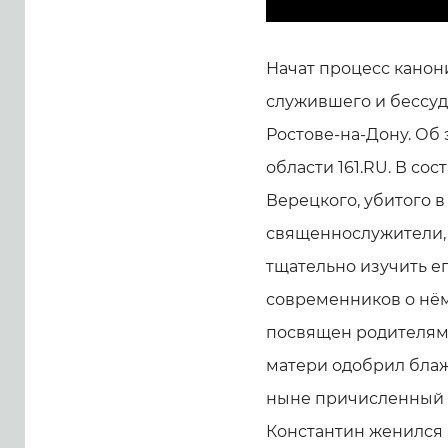
Начат процесс канон
служившего и бессу
Ростове-на-Дону. Об
области 161.RU. В со
Верецкого, убитого в 
священнослужители,
тщательно изучить е
современников о нём.
посвящен родителями
матери одобрил блаж
ныне причисленный к
Константин женился 