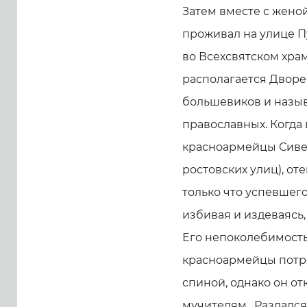
Затем вместе с женой
проживал на улице 
во Всехсвятском храм
располагается Дворе
большевиков и назыв
православных. Когда 
красноармейцы Сивер
ростовских улиц), от
только что успевшего
избивая и издеваясь,
Его непоколебимост
красноармейцы потре
спиной, однако он от
мучителям. Раздался