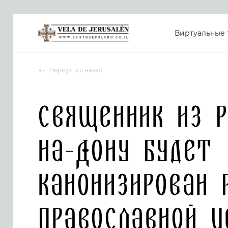
Виртуальные 
Вернуться назад
Священник из 
на-Дону будет
канонизирован 
Православной Ц