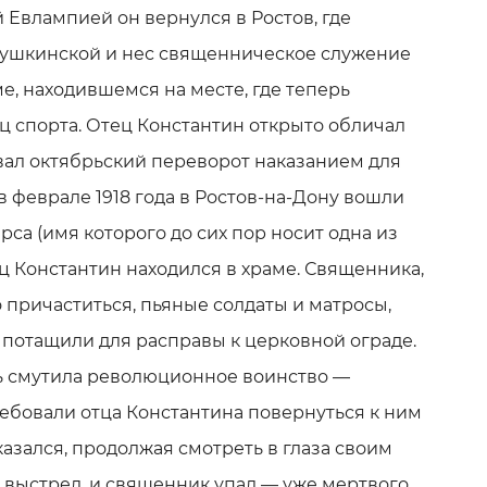
 Евлампией он вернулся в Ростов, где
Пушкинской и нес священническое служение
е, находившемся на месте, где теперь
ц спорта. Отец Константин открыто обличал
ал октябрьский переворот наказанием для
в феврале 1918 года в Ростов-на-Дону вошли
са (имя которого до сих пор носит одна из
ец Константин находился в храме. Священника,
 причаститься, пьяные солдаты и матросы,
 потащили для расправы к церковной ограде.
ь смутила революционное воинство —
бовали отца Константина повернуться к ним
казался, продолжая смотреть в глаза своим
 выстрел, и священник упал — уже мертвого,