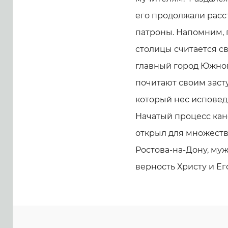
его продолжали расст
патроны. Напомним,
столицы считается с
главный город Южног
почитают своим заст
который нес исповед
Начатый процесс ка
открыл для множест
Ростова-на-Дону, му
верность Христу и Е