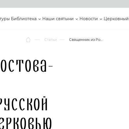
туры
Библиотека
Наши святыни
Новости
Церковный
Статьи
Священник из Ростова-на-Дону будет канонизирован Русской Православной Церковью
Ростова-
Русской
ерковью