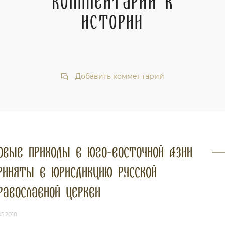
Комментарии к
истории
Добавить комментарий
овые приходы в юго-восточной Азии
риняты в юрисдикцию Русской
равославной Церкви
05.2018