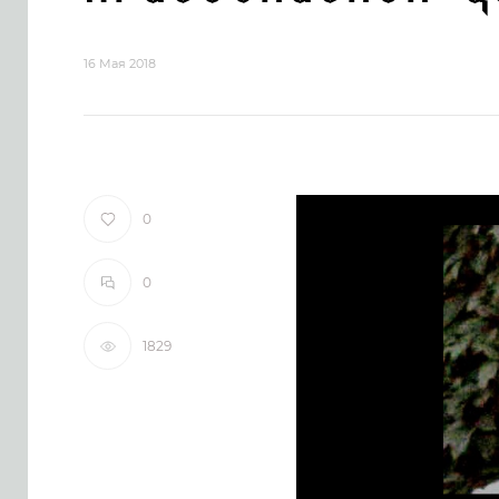
16 Мая 2018
0
0
1829