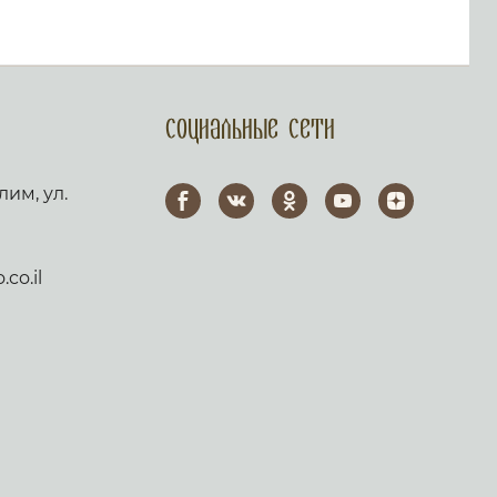
Социальные сети
лим, ул.
co.il