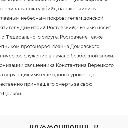
реливать, пока у убийц на закончились
 главным небесным покровителем донской
вятитель Димитрий Ростовский, чье имя носит
о Федерального округа. Ростовчане также
упником протоиерея Иоанна Домовского,
ническое служение в начале безбожной эпохи.
нонизации священника Константина Верецкого
ва верующих имя еще одного уроженца
жественно принявшего смерть за свою
го Церкви.