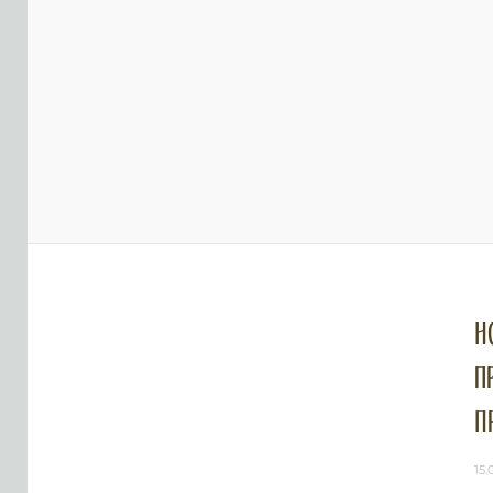
Н
п
П
15.