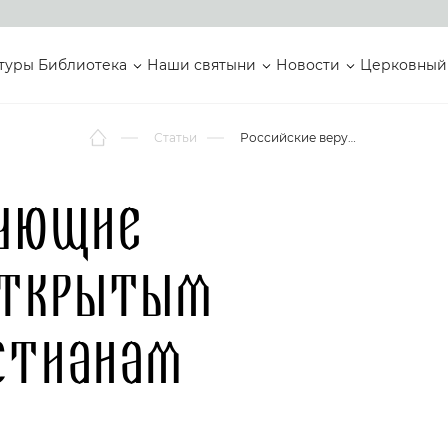
туры
Библиотека
Наши святыни
Новости
Церковный
Статьи
Российские верующие обратились с открытым письмом к христианам Беларуси
рующие
открытым
стианам