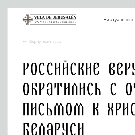
Виртуальные 
Вернуться назад
Российские ве
обратились с 
письмом к хри
Беларуси