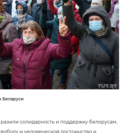
в Беларуси
разили солидарность и поддержку белорусам,
свободу и человеческой достоинство и