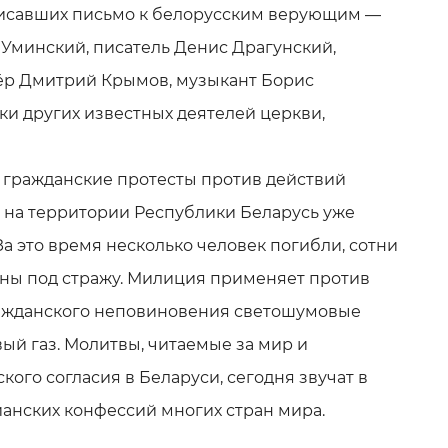
писавших письмо к белорусским верующим —
Уминский, писатель Денис Драгунский,
ёр Дмитрий Крымов, музыкант Борис
ки других известных деятелей церкви,
гражданские протесты против действий
 на территории Республики Беларусь уже
За это время несколько человек погибли, сотни
ны под стражу. Милиция применяет против
ражданского неповиновения светошумовые
ый газ. Молитвы, читаемые за мир и
ого согласия в Беларуси, сегодня звучат в
ианских конфессий многих стран мира.