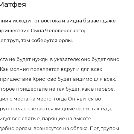
 Матфея
олния исходит от востока и видна бывает даже
т пришествие Сына Человеческого;
дет труп, там соберутся орлы.
а не будет нужды в указателе: оно будет явно
. Как молния появляется вдруг и для всех
 пришествие Христово будет видимо для всех,
торое пришествие не так будет, как в первое,
ил с места на место: тогда Он явится во
труп тотчас слетаются хищные орлы, так туда,
ридут все святые, парящие на высоте
добно орлам, вознесутся на облака. Под трупом