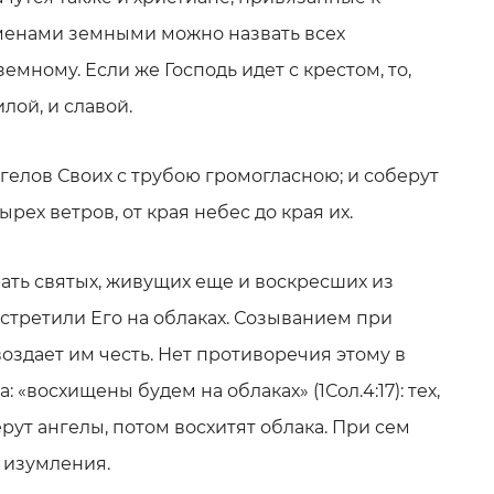
еменами земными можно назвать всех
емному. Если же Господь идет с крестом, то,
илой, и славой.
нгелов Своих с трубою громогласною; и соберут
рех ветров, от края небес до края их.
ать святых, живущих еще и воскресших из
стретили Его на облаках. Созыванием при
оздает им честь. Нет противоречия этому в
: «восхищены будем на облаках» (1Сол.4:17): тех,
рут ангелы, потом восхитят облака. При сем
 изумления.