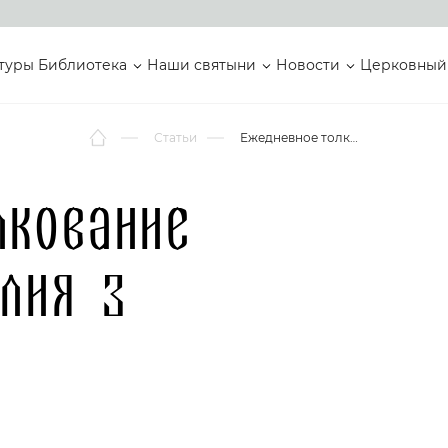
туры
Библиотека
Наши святыни
Новости
Церковный
Статьи
Ежедневное толкование Святого Евангелия 3 сентября
лкование
лия 3