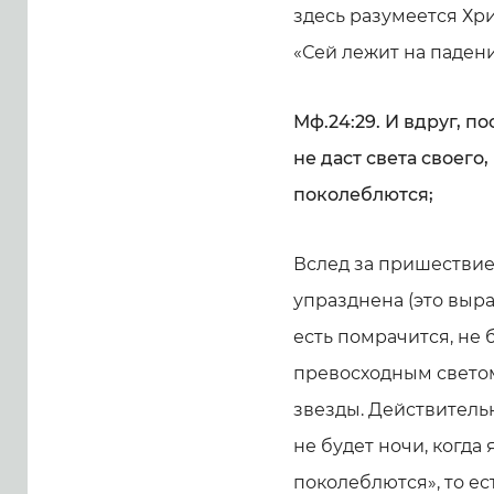
здесь разумеется Хри
«Сей лежит на падени
Мф.24:29. И вдруг, п
не даст света своего
поколеблются;
Вслед за пришествием
упразднена (это выра
есть помрачится, не 
превосходным светом
звезды. Действительн
не будет ночи, когда
поколеблются», то ест