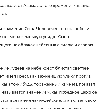
се люди, от Адама до того времени жившие,
чет.
ся знамение Сына Человеческого на небе; и
е племена земные, и увидят Сына
ущего на облаках небесных с силою и славою
ение иудеев на небе крест, блистая светлее
ет, имея крест, как важнейшую улику против
 как кто-нибудь, пораженный камнем, показал
т называется знамением, как победное царское
чутся все племена» иудейские, оплакивая свою
чутся также и христиане, привязанные к