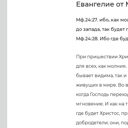
Евангелие от
Мф.24:27. ибо, как м
до запада, так буде
Мф.24:28. Ибо где бу
При пришествии Христ
для всех, как молния
бывает видима, так и
живущих в мире. Во в
когда Господь переход
мгновение. И как на 
где будет Христос, п
добродетели; они, по