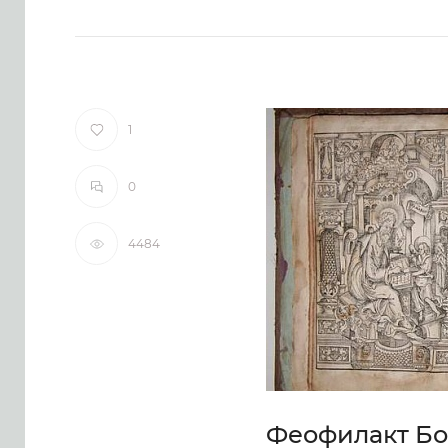
1
0
4484
Феофилакт Бо