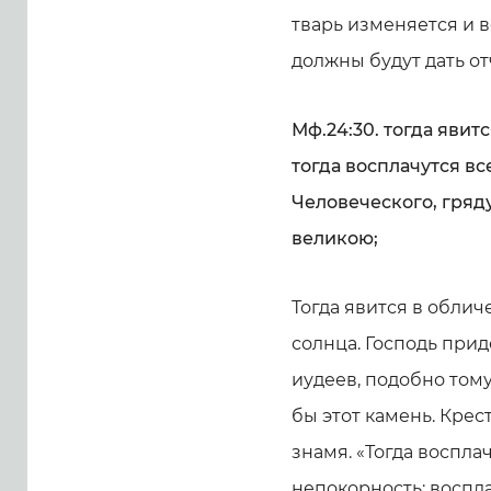
тварь изменяется и в
должны будут дать от
Мф.24:30. тогда явит
тогда восплачутся вс
Человеческого, гряд
великою;
Тогда явится в облич
солнца. Господь прид
иудеев, подобно тому
бы этот камень. Крес
знамя. «Тогда воспла
непокорность; воспла