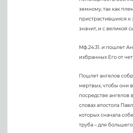
земному, так как пл
пристрастившихся к з
значит, и с великой с
Мф.24:31. и пошлет А
избранных Его от четы
Пошлет ангелов собр
мертвых, чтобы они в
посредстве ангелов в
словах апостола Павла
которых сначала собе
труба – для большего