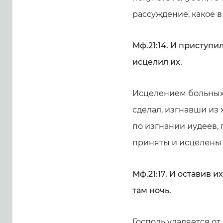
рассуждение, какое в 
Мф.21:14. И приступи
исцелил их.
Исцелением больных 
сделал, изгнавши из 
по изгнании иудеев,
приняты и исцелены 
Мф.21:17. И оставив 
там ночь.
Господь удаляется от 