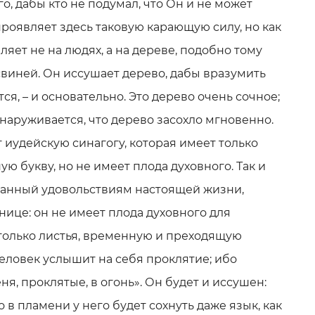
го, дабы кто не подумал, что Он и не может
проявляет здесь таковую карающую силу, но как
ет не на людях, а на дереве, подобно тому
свиней. Он иссушает дерево, дабы вразумить
ся, – и основательно. Это дерево очень сочное;
наруживается, что дерево засохло мгновенно.
 иудейскую синагогу, которая имеет только
ную букву, но не имеет плода духовного. Так и
данный удовольствиям настоящей жизни,
ице: он не имеет плода духовного для
 только листья, временную и преходящую
еловек услышит на себя проклятие; ибо
ня, проклятые, в огонь». Он будет и иссушен:
 в пламени у него будет сохнуть даже язык, как