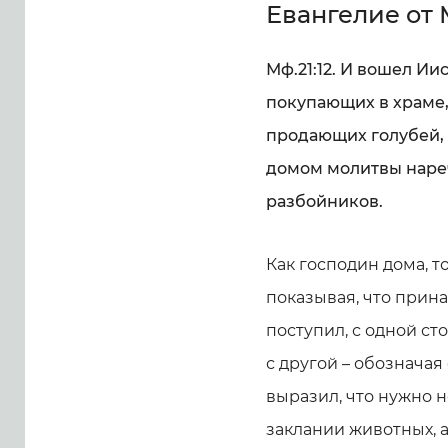
Евангелие от
Мф.21:12. И вошел Ии
покупающих в храме,
продающих голубей, М
домом молитвы нареч
разбойников.
Как господин дома, т
показывая, что прин
поступил, с одной ст
с другой – обозначая
выразил, что нужно 
заклании животных, а