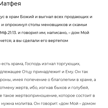
 Матфея
сус в храм Божий и выгнал всех продающих и
 и опрокинул столы меновщиков и скамьи
ф.21:13. и говорил им; написано, – дом Мой
ется; а вы сделали его вертепом
о есть храма, Господь изгнал торгующих,
адлежащее Отцу принадлежит и Ему. Он так
ороны, имея попечение о благолепии в храме, а
 отмену жертв, ибо, изгнав быков и голубей,
не такое жертвоприношение, которое состоит в
 нужна молитва. Он говорит: «дом Мой – домом