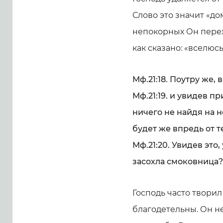
Слово это значит «до
непокорных Он перех
как сказано: «вселюсь 
Мф.21:18. Поутру же, 
Мф.21:19. и увидев п
ничего не найдя на н
будет же впредь от т
Мф.21:20. Увидев это,
засохла смоковница?
Господь часто творил
благодетельны. Он не