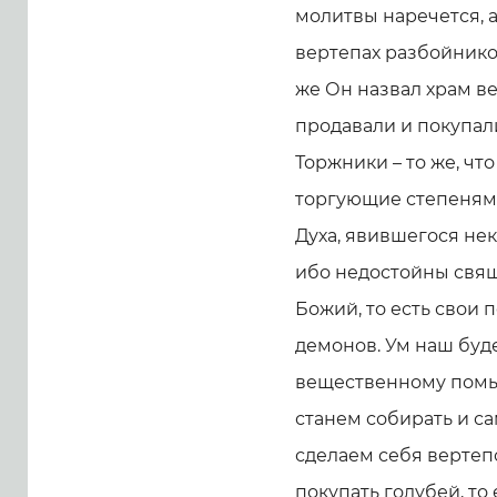
молитвы наречется, а
вертепах разбойнико
же Он назвал храм в
продавали и покупали
Торжники – то же, чт
торгующие степенями
Духа, явившегося нек
ибо недостойны свяще
Божий, то есть свои 
демонов. Ум наш буд
вещественному помысл
станем собирать и с
сделаем себя вертеп
покупать голубей, то