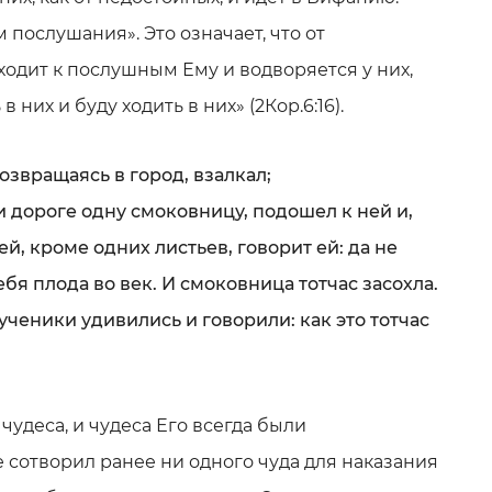
м послушания». Это означает, что от
одит к послушным Ему и водворяется у них,
в них и буду ходить в них» (2Кор.6:16).
возвращаясь в город, взалкал;
ри дороге одну смоковницу, подошел к ней и,
ей, кроме одних листьев, говорит ей: да не
ебя плода во век. И смоковница тотчас засохла.
 ученики удивились и говорили: как это тотчас
 чудеса, и чудеса Его всегда были
 сотворил ранее ни одного чуда для наказания