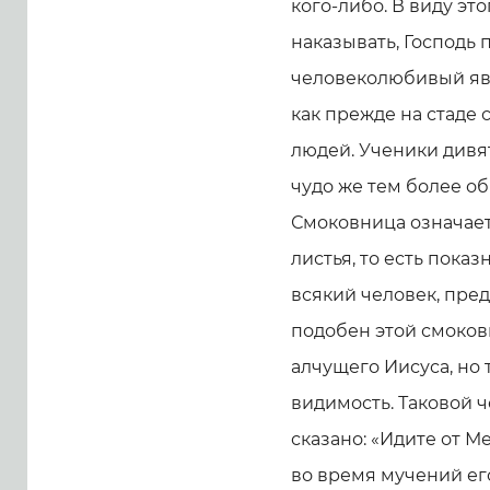
кого-либо. В виду это
наказывать, Господь 
человеколюбивый явля
как прежде на стаде 
людей. Ученики дивят
чудо же тем более об
Смоковница означает
листья, то есть показ
всякий человек, пре
подобен этой смоковн
алчущего Иисуса, но
видимость. Таковой ч
сказано: «Идите от Ме
во время мучений его