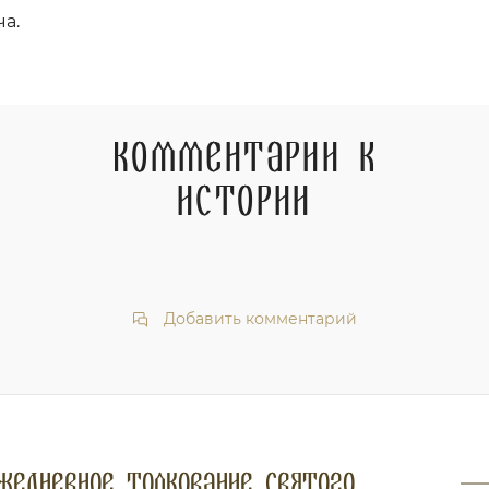
ча.
Комментарии к
истории
Добавить комментарий
жедневное толкование Святого