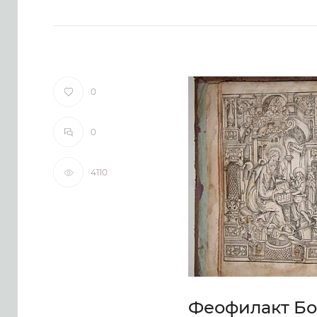
0
0
4110
Феофилакт Бо