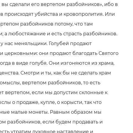
 вы сделали его вертепом разбойников», ибо в
в происходят убийства и кровопролития. Или
ертепом разбойников потому, что там
; а любостяжание и есть страсть разбойников.
о у нас меняльщики. Голубей продают
 церковными: они продают благодать Святого
огда в виде голубя. Они изгоняются из храма,
нства. Смотри и ты, как бы не сделать храм
помыслы, вертепом разбойников, то есть
ет вертепом, если мы допустим склонные к
ы о продаже, купле, о корысти, так что
амые малые монеты. Равным образом мы
ом разбойников, если будем продавать и
 есть утратим духовное наставление и