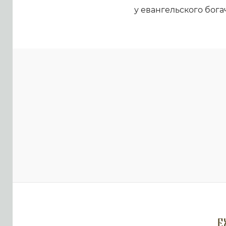
у евангельского бога
Е