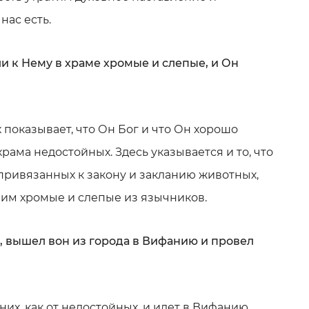
нас есть.
ли к Нему в храме хромые и слепые, и Он
показывает, что Он Бог и что Он хорошо
храма недостойных. Здесь указывается и то, что
 привязанных к закону и закланию животных,
им хромые и слепые из язычников.
их, вышел вон из города в Вифанию и провел
них, как от недостойных, и идет в Вифанию.