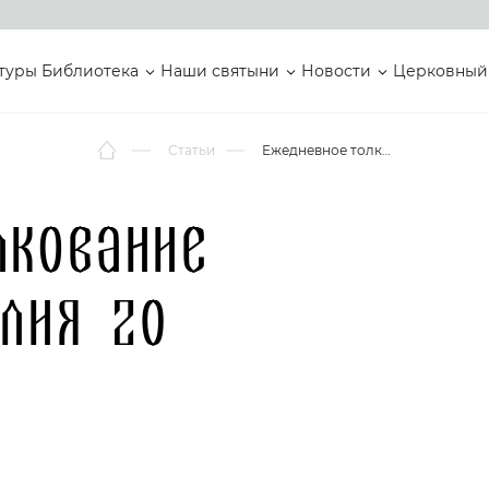
туры
Библиотека
Наши святыни
Новости
Церковный
Статьи
Ежедневное толкование Святого Евангелия 20 августа
лкование
лия 20