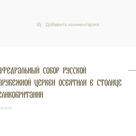
Добавить комментарий
афедральный собор Русской
арубежной церкви освятили в столице
еликобритании
09.2018