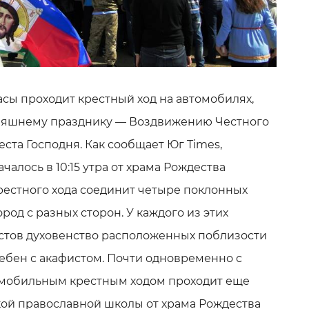
асы проходит крестный ход на автомобилях,
яшнему празднику — Воздвижению Честного
ста Господня. Как сообщает Юг Times,
алось в 10:15 утра от храма Рождества
рестного хода соединит четыре поклонных
ород с разных сторон. У каждого из этих
стов духовенство расположенных поблизости
ебен с акафистом. Почти одновременно с
мобильным крестным ходом проходит еще
кой православной школы от храма Рождества