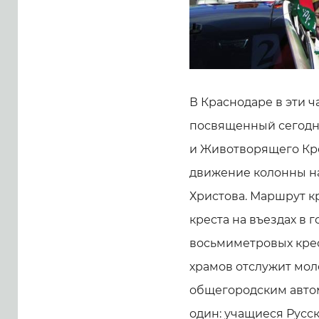
В Краснодаре в эти ч
посвященный сегодн
и Животворящего Кре
движение колонны нач
Христова. Маршрут к
креста на въездах в г
восьмиметровых кре
храмов отслужит мол
общегородским авто
один: учащиеся Русс