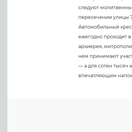
следуют молитвенным
пересечении улицы 7
Автомобильный крес
ежегодно проходит в
архиерея, митрополи
нем принимают участ
— а для сотен тысяч 
впечатляющим напом