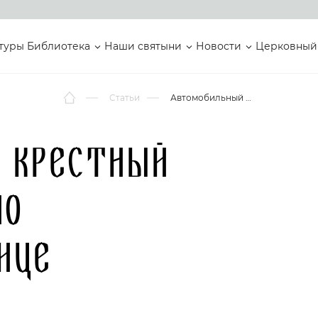
туры
Библиотека
Наши святыни
Новости
Церковный
Статьи
Автомобильный крестный ход движется по кубанской столице
 крестный
по
ице