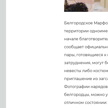
Белгородское Марфо
территории одноимен
начале благотворител
сообщает официальны
пары, готовящиеся к
затруднения, могут б
невесты либо костюм
приглашение из загса
Фотографии нарядов,
белгородцы, можно ув
отличном состоянии: