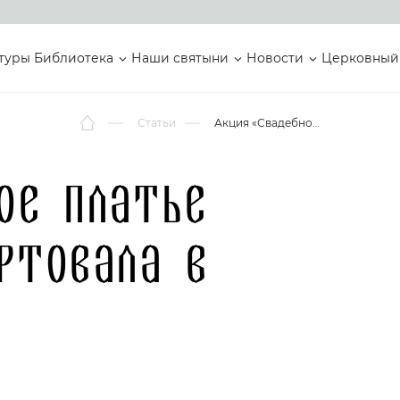
туры
Библиотека
Наши святыни
Новости
Церковный
Статьи
Акция «Свадебное платье в подарок» стартовала в Белгороде
ое платье
ртовала в