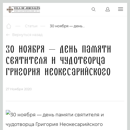
RU
Виртуальные туры
Библиотека
Наши святыни
Новос
Статьи
30 ноября — день памяти святителя и чудотворца Григория Неокесарийского
Вернуться назад
30 ноября — день памяти
святителя и чудотворца
Григория Неокесарийского
27 Ноября 2020