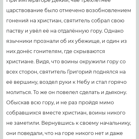
При императоре Декии, чьё трёхлетнее
царствование было отмечено возобновлением
гонений на христиан, святитель собрал свою
паству и увёл её на отдалённую гору. Однако
язычники прознали об их убежище, и один из
них донёс гонителям, где скрываются
христиане. Видя, что воины окружили гору со
всех сторон, святитель Григорий поднялся на
её вершину, воздел руки к Небу и стал горячо
молиться. То же он повелел сделать и дьякону.
Обыскав всю гору, и не раз пройдя мимо
собравшихся вместе христиан, воины никого
не заметили. Вернувшись к своему начальнику,
они поведали, что на горе никого нет и даже