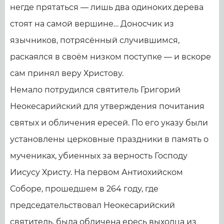
негде прятаться — лишь два одиноких дерева
стоят на самой вершине… Доносчик из
язычников, потрясённый случившимся,
раскаялся в своём низком поступке — и вскоре
сам принял веру Христову.
Немало потрудился святитель Григорий
Неокесарийский для утверждения почитания
святых и обличения ересей. По его указу были
установлены церковные праздники в память о
мучениках, убиенных за верность Господу
Иисусу Христу. На первом Антиохийском
Соборе, прошедшем в 264 году, где
председательствовал Неокесарийский
святитель, была обличена ересь выходца из