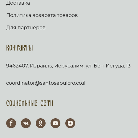
Доставка
притека́ющих к Тебе́ с ве́рою. К Тебе́ у́бо
мо́лимся и Тебе́, я́ко Всемогу́щей Помо́щнице,
Политика возврата товаров
са́ми себе́ и дру́г дру́га и ве́сь живо́т на́ш
предае́м, ны́не и при́сно, и во ве́ки веко́в.
Для партнеров
Ами́нь. Перевод: О Пресвятая Дева, Матерь
Господа Вышних Сил, Небес и земли Царица,
города и страны нашей всемогущая
Заступница! Прими хвалебно-
Контакты
благодарственное песнопение это от нас,
недостойных рабов Твоих, и вознеси
молитвы наши к Престолу Бога Сына Твоего,
9462407, Израиль, Иерусалим, ул. Бен-Иегуда, 13
да помилует нас от несправедливостей и
продлит благодать Свою почитающим
всечестное имя Твое и с верой и любовью
coordinator@santosepulcro.co.il
покланяющимся чудотворной иконе Твоей.
Ибо мы не достойны от Него быть
помилованы, если Ты не умилостивишь Его о
нас, Владычица, потому что всё Тебе от Него
Социальные сети
возможно. Поэтому к Тебе прибегаем, как к
несомненной и скорой Заступнице нашей:
услышь нас, молящихся Тебе, осени нас
вседержавным покровом Твоим и испроси у
Бога Сына Твоего пастырям нашим ревность
и бдение о душах, градоправителям мудрость