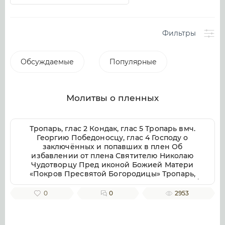
Фильтры
Обсуждаемые
Популярные
Молитвы о пленных
Тропарь, глас 2 Кондак, глас 5 Тропарь вмч.
Георгию Победоносцу, глас 4 Господу о
заключённых и попавших в плен Об
избавлении от плена Святителю Николаю
Чудотворцу Пред иконой Божией Матери
«Покров Пресвятой Богородицы» Тропарь,
глас 2 Манасси́ю от уз и го́рькаго заточе́ния,/
моли́тв ра́ди свободи́вый, Всеще́дрый Бо́же,/ и
0
0
2953
рабы́ Твоя́ (и раба́ Твоего́ (имярек)) на́ми ны́не
моля́щияся (моляща́гося),/ от уз и заточе́ния
свободи́,/ и от вся́каго зла́го обстоя́ния