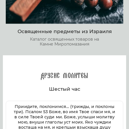
Освященные предметы из Израиля
Каталог освященных товаров на
Камне Миропомазания
Другие молитвы
Шестый час
Приидите, поклонимся… (трижды, и поклоны
три). Псалом 53 Боже, во имя Твое спаси мя, и
в силе Твоей суди ми. Боже, услыши молитву
мою, внуши глаголы уст моих. Яко чуждии
восташа на мя, и крепцыи взыскаша душу