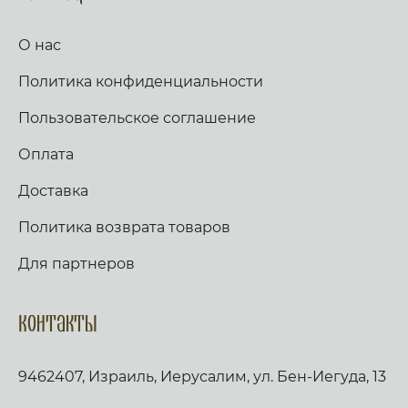
глаголем сии тропарь трижды: Иже в шестыи
день же и час, на Кресте пригвождеи, Иже в
раи дерзновенныи от Адама грех, и
О нас
согрешении наших рукописание раздери,
Христе Боже, и спаси нас. Стих: Аз к Богу
Политика конфиденциальности
возвах, и Господь услыша мя. Стих: Вечер и
заутра и полудне, повем и возвещу, и
услышит глас мой. Слава, и ныне,
Пользовательское соглашение
Богородичен: Яко не имамы дерзновения, за
премногия грехи наша, но Ты, иже от Тебе
Оплата
рождьшагося, моли Богородице Дево, много
бо может молитва Матерня, на умоление
Доставка
Владыки. Не презри грешных мольбы
Всечистая, яко милостив есть, и спасти могии,
Политика возврата товаров
Иже страдати нас ради изволивыи. Аще ли
пост, чтется паремия, и в лествице. Таже,
Скоро да предварят ны щедроты Твоя
Для партнеров
Господи, яко обнищахом зело, помози нам,
Боже Спасителю наш; славы ради имене
Твоего Господи, избави нас, очисти грехи
Контакты
наша, имене Твоего ради. Трисвятое, и по
Отче наш… кондак, по уставу. Аще ли же пост,
глаголем тропари сия, глас 2: Спасение содея
9462407, Израиль, Иерусалим, ул. Бен-Иегуда, 13
посреде земли, Христе Боже, на Кресте
пречистеи руце Свои простер, собирая вся