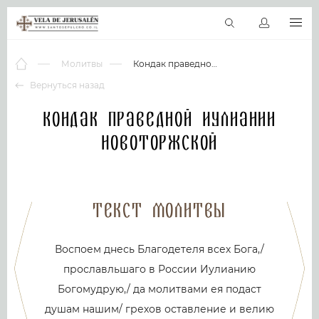
RU
Виртуальные туры
Библиотека
Наши святыни
Новос
Молитвы
Кондак праведной Иулиании Новоторжской
Вернуться назад
Кондак праведной Иулиании
Новоторжской
Текст молитвы
Воспоем днесь Благодетеля всех Бога,/
прославльшаго в России Иулианию
Богомудрую,/ да молитвами ея подаст
душам нашим/ грехов оставление и велию