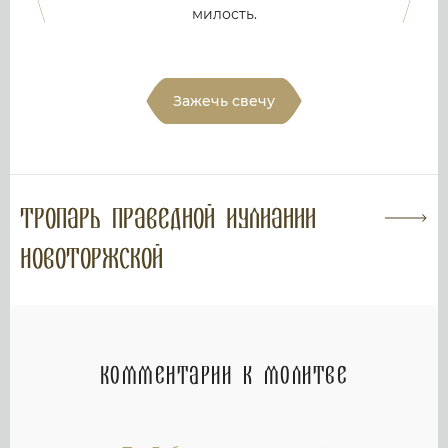
милость.
Зажечь свечу
Тропарь праведной Иулиании
Новоторжской
Комментарии к молитве