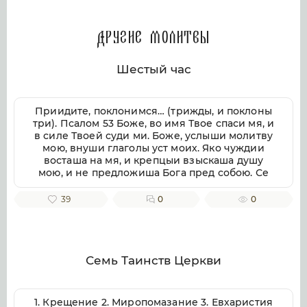
Другие молитвы
Шестый час
Приидите, поклонимся… (трижды, и поклоны
три). Псалом 53 Боже, во имя Твое спаси мя, и
в силе Твоей суди ми. Боже, услыши молитву
мою, внуши глаголы уст моих. Яко чуждии
восташа на мя, и крепцыи взыскаша душу
мою, и не предложиша Бога пред собою. Се
бо Бог помогает ми, и Господь заступник души
моей. Отвратит злая врагом моим, истиною
39
0
0
Твоею потреби их. Волею пожру Тебе,
исповемся имени Твоему, Господи, яко благо.
Яко от всякия печали избави мя, и на враги
моя воззре око мое. Псалом 54 Внуши Боже,
молитву мою, и не презри моления моего.
Семь Таинств Церкви
Вонми ми, и услыши мя. Возскорбех печалию
моею, и смутихся от гласа вражия, и от
стужения грешнича. Яко уклониша на мя
1. Крещение 2. Миропомазание 3. Евхаристия