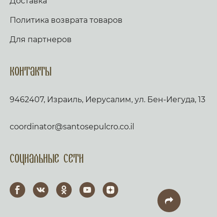
Доставка
Владыки. Не презри грешных мольбы
Всечистая, яко милостив есть, и спасти могии,
Политика возврата товаров
Иже страдати нас ради изволивыи. Аще ли
пост, чтется паремия, и в лествице. Таже,
Скоро да предварят ны щедроты Твоя
Для партнеров
Господи, яко обнищахом зело, помози нам,
Боже Спасителю наш; славы ради имене
Твоего Господи, избави нас, очисти грехи
Контакты
наша, имене Твоего ради. Трисвятое, и по
Отче наш… кондак, по уставу. Аще ли же пост,
глаголем тропари сия, глас 2: Спасение содея
9462407, Израиль, Иерусалим, ул. Бен-Иегуда, 13
посреде земли, Христе Боже, на Кресте
пречистеи руце Свои простер, собирая вся
языки вопиющия: Господи, слава Тебе. Слава:
Пречистому Ти образу покланяемся Благии,
coordinator@santosepulcro.co.il
просяще прощения прегрешением нашим,
Христе Боже, волею бо благоизволил еси
взыти на Крест, да избавиши их же созда от
Социальные сети
работы вражия. Тем благодаряще вопием Ти:
радости вся исполнивыи, Спасе наш,
пришедыи спасти мир (поклон великий). И
ныне: Милосердия сущи источник, милости
сподоби нас, Богородице, призри на люди
согрешившия, яви яко присно силу Твою, на
Тя бо уповающе: радуися, вопием Ти, якоже