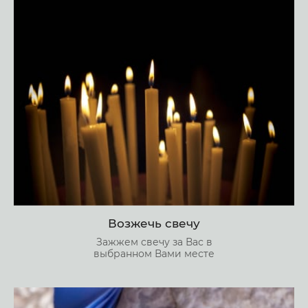
Возжечь свечу
Зажжем свечу за Вас в
выбранном Вами месте