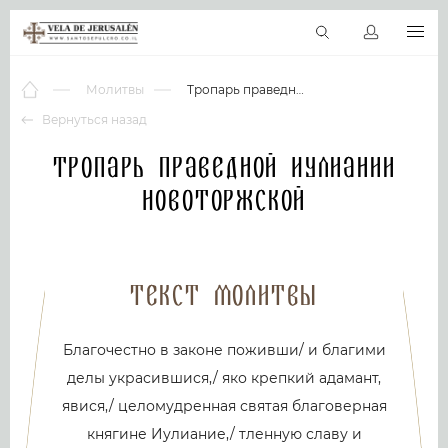
RU
Виртуальные туры
Библиотека
Наши святыни
Новос
Молитвы
Тропарь праведной Иулиании Новоторжской
Вернуться назад
Тропарь праведной Иулиании
Новоторжской
Текст молитвы
Благочестно в законе поживши/ и благими
делы украсившися,/ яко крепкий адамант,
явися,/ целомудренная святая благоверная
княгине Иулиание,/ тленную славу и