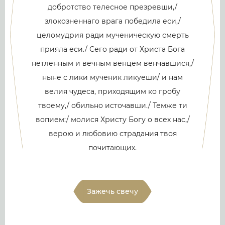
добротство телесное презревши,/
злокозненнаго врага победила еси,/
целомудрия ради мученическую смерть
прияла еси./ Сего ради от Христа Бога
нетленным и вечным венцем венчавшися,/
ныне с лики мученик ликуеши/ и нам
велия чудеса, приходящим ко гробу
твоему,/ обильно источавши./ Темже ти
вопием:/ молися Христу Богу о всех нас,/
верою и любовию страдания твоя
почитающих.
Зажечь свечу