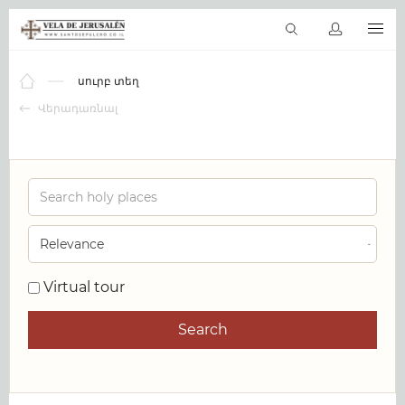
HY
Վիրտուալ տուր
Աստվածաշունչը առցանց
սուրբ տեղ
Ապ
սուրբ տեղ
Վերադառնալ
Virtual tour
Search