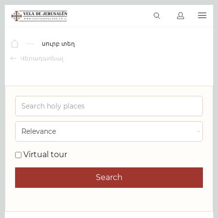
HY
Վիրտուալ տուր
Աստվածաշունչը առցանց
սուրբ տեղ
Ապ
սուրբ տեղ
Վերադառնալ
Virtual tour
Search