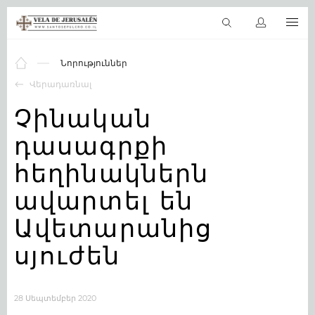
HY
Վիրտուալ տուր
Աստվածաշունչը առցանց
սուրբ տեղ
Ապ
Նորություններ
Վերադառնալ
Չինական
դասագրքի
հեղինակներն
ավարտել են
Ավետարանից
սյուժեն
28 Սեպտեմբեր 2020