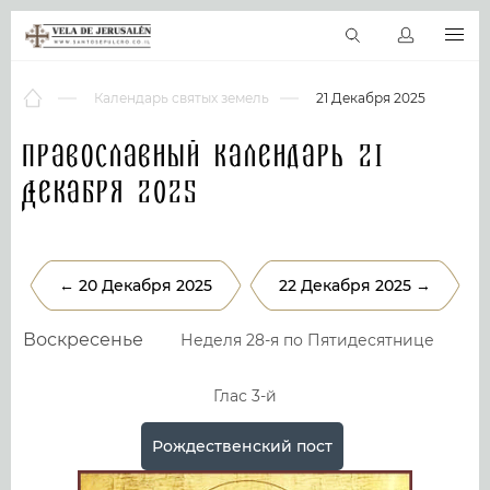
RU
Виртуальные туры
Библиотека
Наши святыни
Новос
Календарь святых земель
21 Декабря 2025
Православный календарь 21
Декабря 2025
← 20 Декабря 2025
22 Декабря 2025 →
Воскресенье
Неделя 28-я по Пятидесятнице
Глас 3-й
Рождественский пост