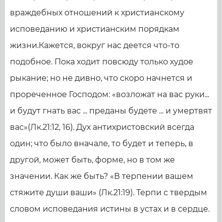
враждебных отношений к христианскому
исповеданию и христианским порядкам
жизни.Кажется, вокруг нас деется что-то
подобное. Пока ходит повсюду только худое
рыкание; но не дивно, что скоро начнется и
прореченное Господом: «возложат на вас руки...
и будут гнать вас ... преданы будете ... и умертвят
вас»(Лк.21:12, 16). Дух антихристовский всегда
один; что было вначале, то будет и теперь, в
другой, может быть, форме, но в том же
значении. Как же быть? «В терпении вашем
стяжите души ваши» (Лк.21:19). Терпи с твердым
словом исповедания истины в устах и в сердце.