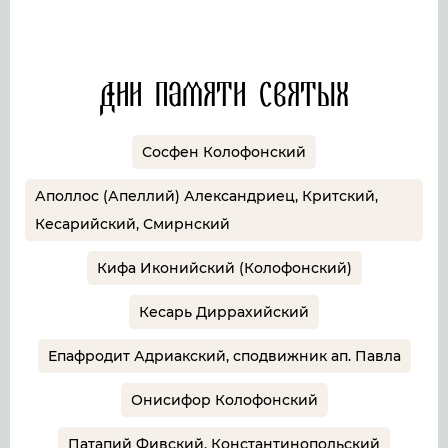
Дни памяти святых
Сосфен Колофонский
Аполлос (Апеллий) Александриец, Критский,
Кесарийский, Смирнский
Кифа Иконийский (Колофонский)
Кесарь Диррахийский
Епафродит Адриакский, сподвижник ап. Павла
Онисифор Колофонский
Патапий Фивский, Константинопольский