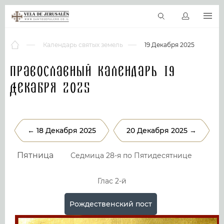
RU
Виртуальные туры
Библиотека
Наши святыни
Новос
Календарь святых земель
19 Декабря 2025
Православный календарь 19
Декабря 2025
← 18 Декабря 2025
20 Декабря 2025 →
Пятница
Седмица 28-я по Пятидесятнице
Глас 2-й
Рождественский пост