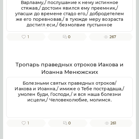
Варлааму,/ послушание к нему истинное
стяжав,/ достоин явился ему преемник,/
упасши до времене стадо его,/ добродетелем
же его поревновав,/ в туюжде меру возраста
достигл еси,/ безмолвие пустынное
возлюбив,/ и угоден Господеви показался
еси,/ первоначальный быв пустыни при
1
0
267
езере Дымском,/ тем ти вопием:/ с
преподобным Варлаамом, отче Антоние, моли
о нас Бога,/ да даст нам такожде угодити Ему,
якоже и ты,/ образе послушания и безмолвия
тихий рачителю.
Тропарь праведных отроков Иакова и
Иоанна Менюжских
Болезньми святых праведных отроков/
Иакова и Иоанна,/ имиже о Тебе пострадаша,/
умолен буди, Господи,/ и вся наша болезни
исцели,/ Человеколюбие, молимся.
1
0
261