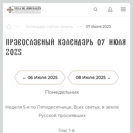
RU
Виртуальные туры
Библиотека
Наши святыни
Новос
Календарь святых земель
07 Июля 2025
Православный календарь 07 Июля
2025
← 06 Июля 2025
08 Июля 2025 →
Понедельник
Неделя 5-я по Пятидесятнице, Всех святых, в земле
Русской просиявших
Глас 1-й