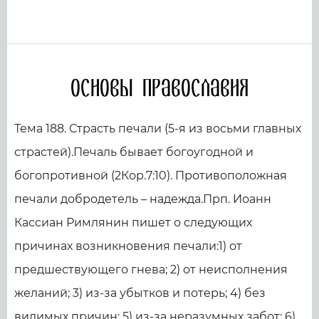
Основы православия
Тема 188. Страсть печали (5-я из восьми главных
страстей).Печаль бывает богоугодной и
богопротивной (2Кор.7:10). Противоположная
печали добродетель – надежда.Прп. Иоанн
Кассиан Римлянин пишет о следующих
причинах возникновения печали:1) от
предшествующего гнева; 2) от неисполнения
желаний; 3) из-за убытков и потерь; 4) без
видимых причин; 5) из-за неразумных забот; 6)