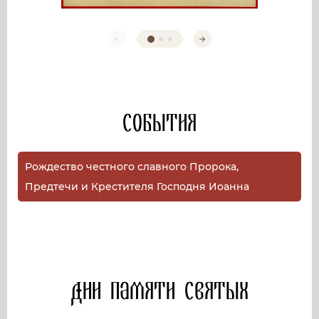
События
Рождество честного славного Пророка,
Предтечи и Крестителя Господня Иоанна
Дни памяти святых