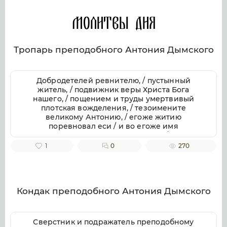
Молитвы дня
Тропарь преподобного Антония Дымского
Добродетелей ревнителю, / пустынный
житель, / подвижник веры Христа Бога
нашего, / пощением и труды умертвивый
плотская вожделения, / тезоимените
великому Антонию, / егоже житию
поревновал еси / и во егоже имя
Божественный храм воздвигл еси, / купно с
ним, преподобне Антоние, моли Спасителя
1
0
270
всех, / да и нас сотворит победители
плотских похотей / и храмы Духа Святаго, / по
велицей Его милости.
Кондак преподобного Антония Дымского
Сверстник и подражатель преподобному