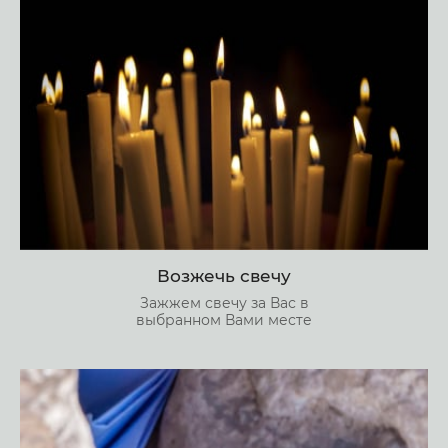
Возжечь свечу
Зажжем свечу за Вас в
выбранном Вами месте