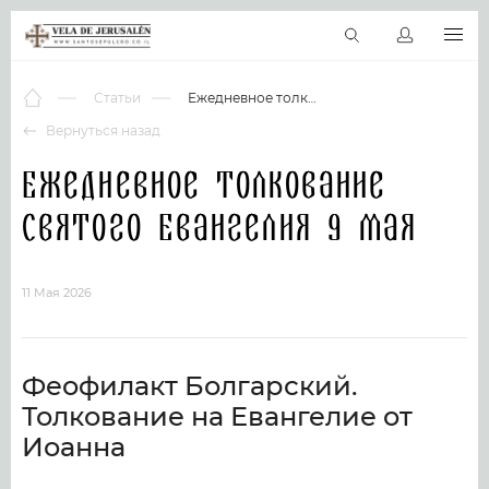
RU
Виртуальные туры
Библиотека
Наши святыни
Новос
Статьи
Ежедневное толкование Святого Евангелия 9 мая
Вернуться назад
Ежедневное толкование
Святого Евангелия 9 мая
11 Мая 2026
Феофилакт Болгарский.
Толкование на Евангелие от
Иоанна