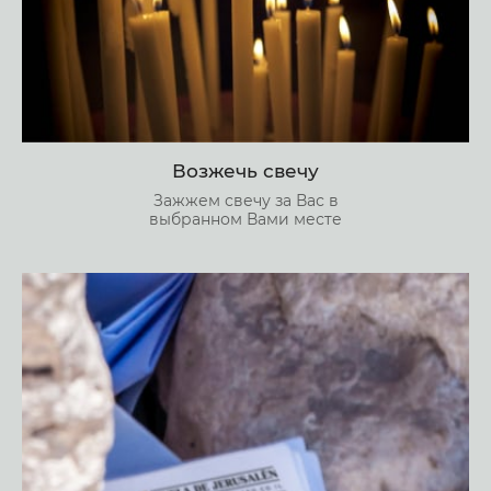
Возжечь свечу
Зажжем свечу за Вас в
выбранном Вами месте