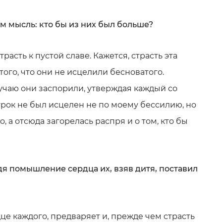
м мысль: кто бы из них был больше?
расть к пустой славе. Кажется, страсть эта
 того, что они не исцелили бесноватого.
лучаю они заспорили, утверждая каждый со
трок не был исцелен не по моему бессилию, но
, а отсюда загорелась распря и о том, кто бы
идя помышление сердца их, взяв дитя, поставил
дце каждого, предваряет и, прежде чем страсть