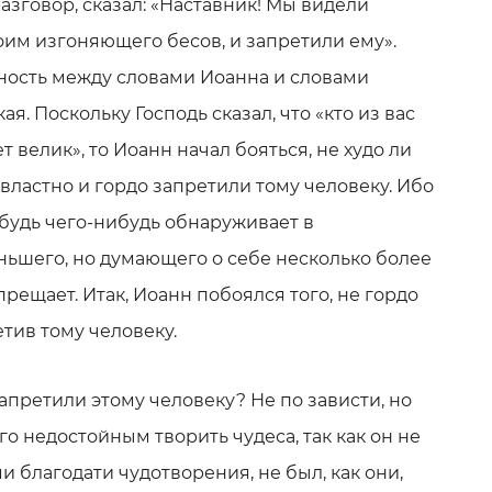
разговор, сказал: «Наставник! Мы видели
оим изгоняющего бесов, и запретили ему».
ность между словами Иоанна и словами
я. Поскольку Господь сказал, что «кто из вас
т велик», то Иоанн начал бояться, не худо ли
 властно и гордо запретили тому человеку. Ибо
удь чего-нибудь обнаруживает в
шего, но думающего о себе несколько более
прещает. Итак, Иоанн побоялся того, не гордо
етив тому человеку.
апретили этому человеку? Не по зависти, но
его недостойным творить чудеса, так как он не
и благодати чудотворения, не был, как они,