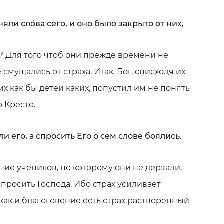
няли слóва сего, и оно было закрыто от них,
? Для того чтоб они прежде времени не
 смущались от страха. Итак, Бог, снисходя их
их как бы детей каких, попустил им не понять
о Кресте.
ли его, а спросить Его о сем слове боялись.
ие учеников, по которому они не дерзали,
просить Господа. Ибо страх усиливает
как и благоговение есть страх растворенный