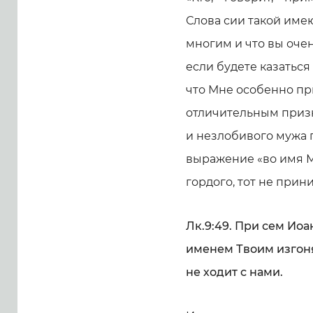
Слова сии такой имею
многим и что вы очен
если будете казатьс
что Мне особенно при
отличительным призн
и незлобивого мужа п
выражение «во имя М
гордого, тот не прин
Лк.9:49. При сем Иоа
именем Твоим изгоня
не ходит с нами.