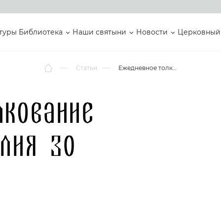
туры
Библиотека
Наши святыни
Новости
Церковный
Статьи
Ежедневное толкование Святого Евангелия 30 июня
лкование
лия 30