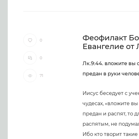
Феофилакт Бо
0
Евангелие от 
0
Лк.9:44. вложите вы 
предан в руки челов
71
Иисус беседует с учен
чудесах, «вложите вы
предан и распят, то д
распятым, не подумал
Ибо кто творит такие 