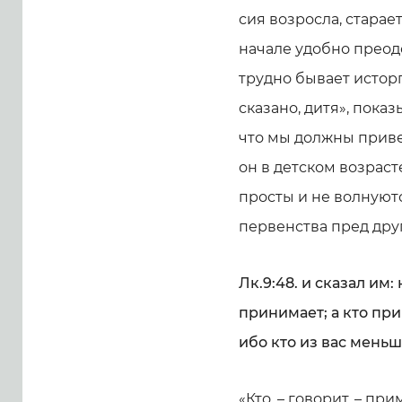
сия возросла, старае
начале удобно преодо
трудно бывает исторга
сказано, дитя», показ
что мы должны привес
он в детском возраст
просты и не волнуют
первенства пред дру
Лк.9:48. и сказал им:
принимает; а кто пр
ибо кто из вас меньше
«Кто, – говорит, – пр