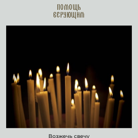
Помощь
верующим
Возжечь свечу