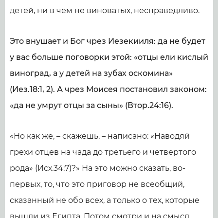
детей, ни в чем не виноватых, несправедливо.
Это внушает и Бог чрез Иезекииля: да не будет
у вас больше поговорки этой: «отцы ели кислый
виноград, а у детей на зубах оскомина»
(Иез.18:1, 2). А чрез Моисея постановил законом:
«да не умрут отцы за сыны» (Втор.24:16).
«Но как же, – скажешь, – написано: «Наводяй
грехи отцев на чада до третьего и четвертого
рода» (Исх.34:7)?» На это можно сказать, во-
первых, то, что это приговор не всеобщий,
сказанный не обо всех, а только о тех, которые
вышли из Египта. Потом смотри и на смысл