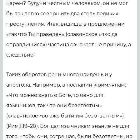
царем? Будучи честным человеком, он не мог
бы так легко совершить два столь великих
преступления. Итак, видишь, в предложении
«так что Ты праведен» (славянское «яко да
оправдишися») частица означает не причину, а
следствие.
Таких оборотов речи много найдешь и у
апостола. Например, в послании к римлянам:
«Что можно знать о Боге, то явно для
язычников, так что они безответны»
(славянское «во еже быти им безответным»)
(Рим.1:19–20). Бог дал язычникам знание не для
того, чтобы они, согрешая, были безответны, но