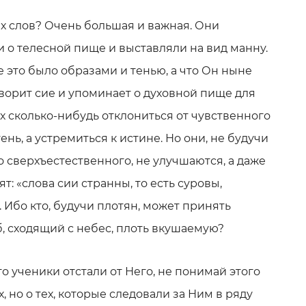
их слов? Очень большая и важная. Они
 о телесной пище и выставляли на вид манну.
е это было образами и тенью, а что Он ныне
Говорит сие и упоминает о духовной пище для
их сколько-нибудь отклониться от чувственного
ень, а устремиться к истине. Но они, не будучи
о сверхъестественного, не улучшаются, а даже
т: «слова сии странны, то есть суровы,
Ибо кто, будучи плотян, может принять
, сходящий с небес, плоть вкушаемую?
о ученики отстали от Него, не понимай этого
, но о тех, которые следовали за Ним в ряду