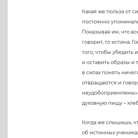
Какая же польза от с
постоянно упоминали
Показывая им, что вс
говорит, то истина. 
того, чтобы убедить 
и оставить образы и т
в силах понять ничег
отвращаются и говоря
неудобоприемлемы». 
духовную пищу – хлеб
Когда же слышишь, чт
об истинных учениках