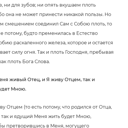
з, ни для зубов; ни опять вкушаем плоть
бо она не может принести никакой пользы. Но
м смешением соединил Сам с Собою плоть, то
е потому, будто пременилась в Естество
добию раскаленного железа, которое и остается
ает силу огня. Так и плоть Господня, пребывая
ак плоть Бога Слова.
Меня живый Отец, и Я живу Отцем, так и
удет Мною.
живу Отцем (то есть потому, что родился от Отца,
 так и ядущий Меня жить будет Мною,
бы претворившись в Меня, могущего