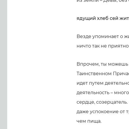
из земли – Девы, без 
ядущий хлеб сей жит
Везде упоминает о жи
ничто так не приятно
Впрочем, ты можешь е
Таинственном Причаст
идет путем деятельно
деятельность – много
сердце, созерцатель.
даже успокоение от тр
чем пища.