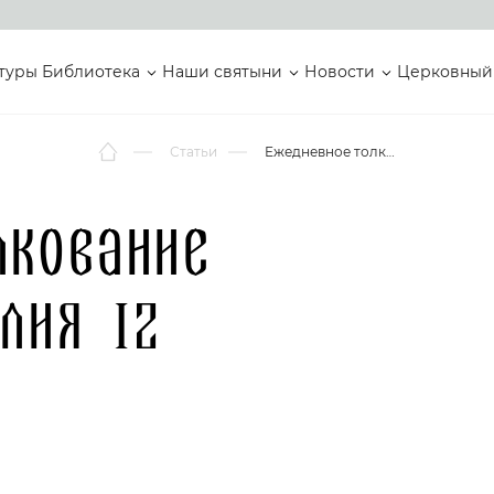
туры
Библиотека
Наши святыни
Новости
Церковный
Статьи
Ежедневное толкование Святого Евангелия 12 мая
лкование
лия 12