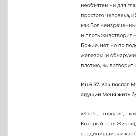
необъятен ни для гла
простого человека, и
как Бог неизреченны
и плоть животворит н
Божие, нет, но по по
железом, и обнаружив
плотию, животворит к
Ин.6:57. Как послал 
ядущий Меня жить б
«Как Я, – говорит, – 
Который есть Жизнь),
соединившись и как 