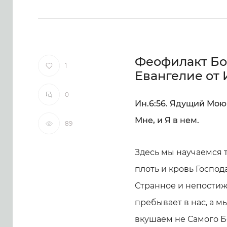
Феофилакт Бо
1
Евангелие от
0
Ин.6:56. Ядущий Мою
Мне, и Я в нем.
89
Здесь мы научаемся
плоть и кровь Господ
Странное и непостиж
пребывает в нас, а м
вкушаем не Самого Бо