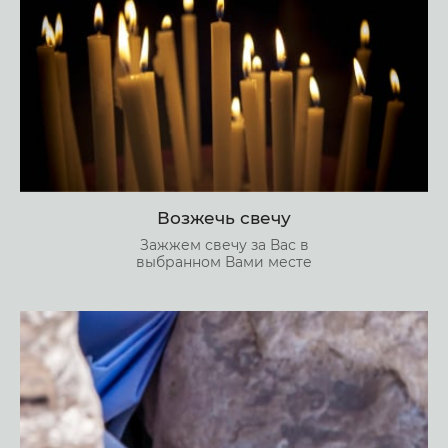
Возжечь свечу
Зажжем свечу за Вас в
выбранном Вами месте