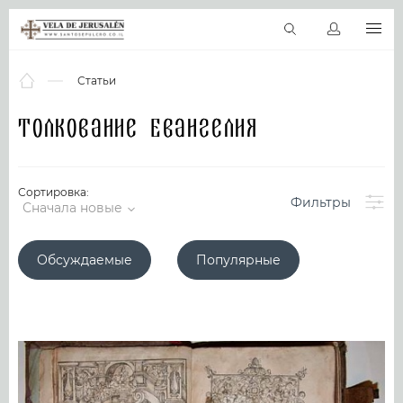
RU
Виртуальные туры
Библиотека
Наши святыни
Новос
Статьи
Толкование Евангелия
Сортировка:
Фильтры
Сначала новые
Обсуждаемые
Популярные