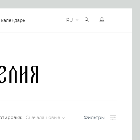
RU
 календарь
елия
Фильтры
ртировка:
Сначала новые