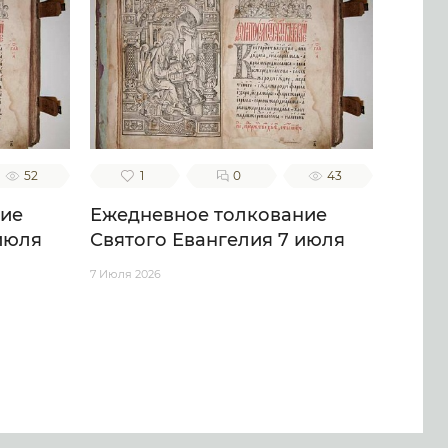
52
1
0
43
ние
Ежедневное толкование
июля
Святого Евангелия 7 июля
7 Июля 2026