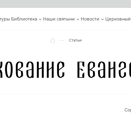
туры
Библиотека
Наши святыни
Новости
Церковный
Статьи
кование Еванг
Со