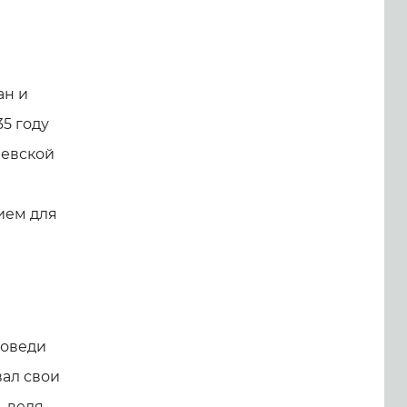
ан и
5 году
аевской
ием для
поведи
вал свои
, ведя