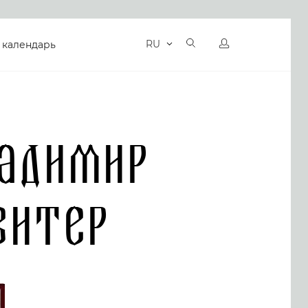
RU
 календарь
адимир
витер