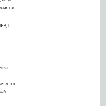
есмотря
НКВД,
ован
ечено в
кой