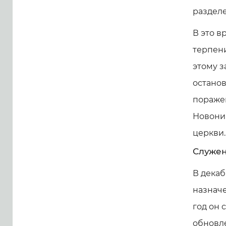
раздел
В это в
терпени
этому з
останов
поражен
Новоник
церкви.
Служен
В декаб
назначе
год он 
обновле