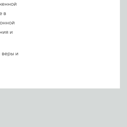
рженной
е в
лонной
ния и
 веры и