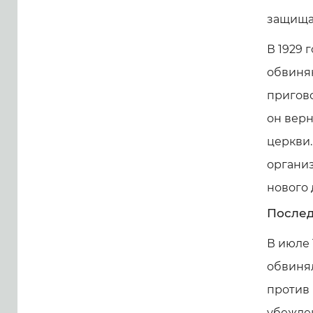
защища
В 1929 
обвиняю
пригово
он верн
церкви.
организ
нового 
Послед
В июле 
обвинял
против 
убежден