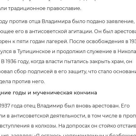
ли традиционное православие.
году против отца Владимира было подано заявление,
щее его в антисоветской агитации. Он был арестов
рен к пяти годам лагерей. После освобождения в 193
улся в Тупицинское и продолжил служение в Никол
 В 1936 году, когда власти пытались закрыть храм, он
овал сбор подписей в его защиту, что стало основан
дела против него.
ние годы и мученическая кончина
1937 года отец Владимир был вновь арестован. Его
и в антисоветской деятельности, в том числе в про
вступления в колхозы. На допросах он стойко отстаи
ия, заявляя: «Я остаюсь неприемлемым к безбожию