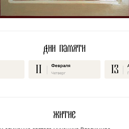
Дни памяти
11
13
Февраля
Четверг
Житие