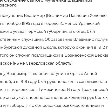
и служение святого мученика Владимира
овского
номученик Владимир (Владимир Павлович Холодков
 в ноябре 1895 года в городе Каменск-Уральский
кого уезда Пермской губернии. Его отец был
рственным служащим. Образование Владимир получ
нбургской духовной школе, которую окончил в 1912 г
того он служил псаломщиком в Вознесенской церкв
вское (ныне Свердловская область).
году Владимир Павлович вступил в брак с Анной
вной, а в 1918 году был рукоположен в сан диакона и
ен в церковь села Тимохинское. В годы Гражданско
где он служил, неоднократно переходил из рук белых
 и наоборот, что сопровождалось ожесточением и