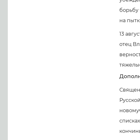
борьбу 
на пытк
13 авгу
отец Вл
верност
тяжелы
Дополн
Священ
Русской
новомуч
списках
кончины