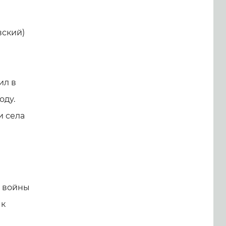
ский)
ил в
оду.
и села
й войны
 к