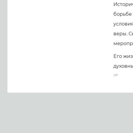
Истори
борьбе 
условия
веры. С
меропр
Его жиз
духовны