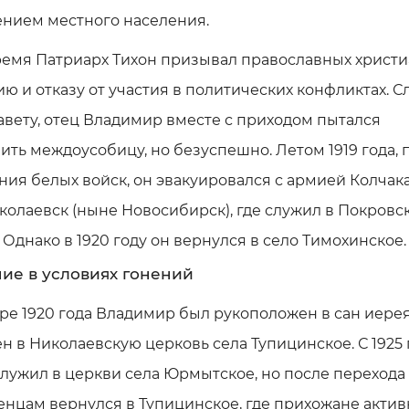
ением местного населения.
ремя Патриарх Тихон призывал православных христи
ю и отказу от участия в политических конфликтах. С
авету, отец Владимир вместе с приходом пытался
ить междоусобицу, но безуспешно. Летом 1919 года, 
ия белых войск, он эвакуировался с армией Колчака
олаевск (ныне Новосибирск), где служил в Покровс
 Однако в 1920 году он вернулся в село Тимохинское.
ие в условиях гонений
ре 1920 года Владимир был рукоположен в сан иерея
н в Николаевскую церковь села Тупицинское. С 1925 
служил в церкви села Юрмытское, но после перехода 
нцам вернулся в Тупицинское, где прихожане актив