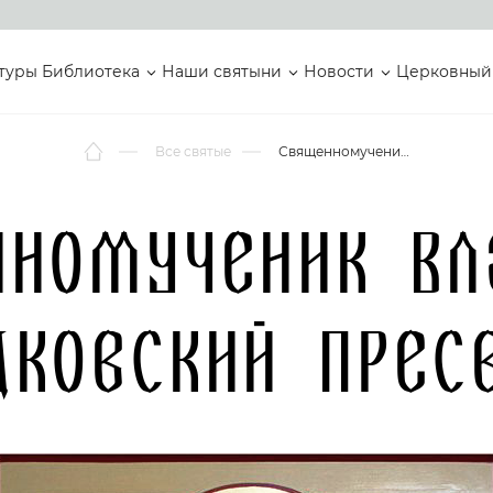
туры
Библиотека
Наши святыни
Новости
Церковный
Все святые
Священномученик Владимир Холодковский Пресвитер
нномученик Вл
дковский Прес