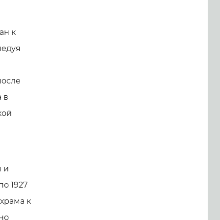
ан к
ледуя
после
 в
кой
 и
по 1927
храма к
но