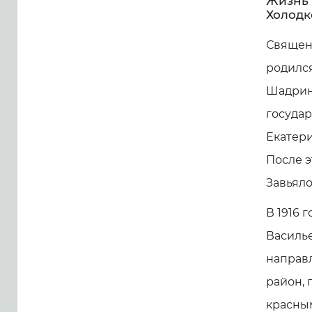
Жизнь 
Холодк
Священ
родился
Шадринс
госуда
Екатери
После э
Завьяло
В 1916 
Василье
направл
район, 
красным