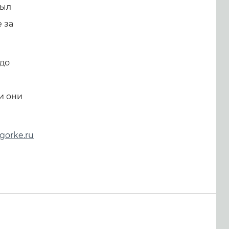
был
 за
 до
и они
gorke.ru