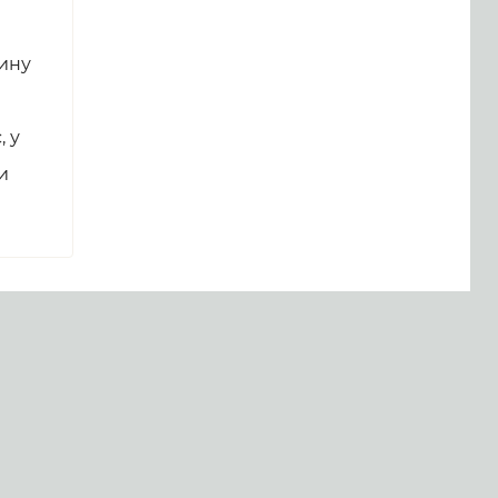
ину
 у
и