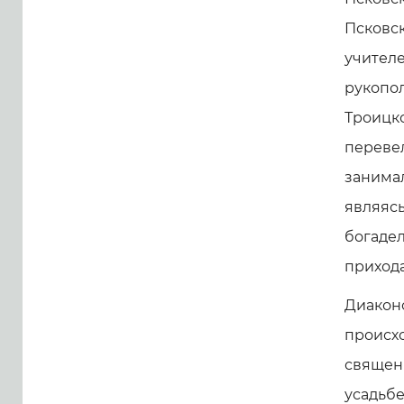
Псковск
учителе
рукопол
Троицко
перевел
занимал
являясь
богадел
прихода
Диакон
происх
священ
усадьбе