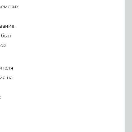
земских
вание.
н был
ной
ителя
ия на
х