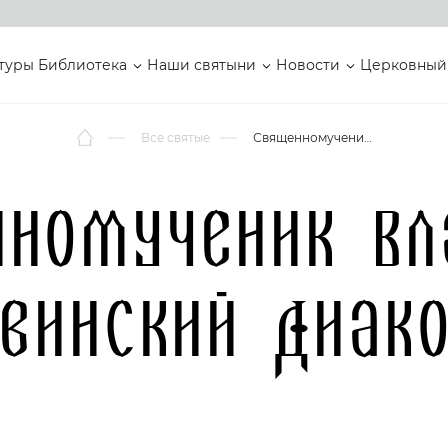
туры
Библиотека
Наши святыни
Новости
Церковный
Все святые
Священномученик Владимир Двинский Диакон
нномученик Вл
винский Диак