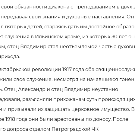
 свои обязанности диакона с преподаванием в двух 
 передавая свои знания и духовные наставления. Он
л пятерых детей, стараясь дать им достойное образо
ет служения в Ильинском храме, из которых 30 лет о
м, отец Владимир стал неотъемлемой частью духов
рихода.
Октябрьской революции 1917 года оба священнослуж
жили свое служение, несмотря на начавшиеся гонен
. Отец Александр и отец Владимир неустанно
едовали, разъясняли прихожанам суть происходящи
й и призывали их защищать церковное имущество. В
е 1918 года они были арестованы по доносу. После
го допроса отделом Петроградской ЧК