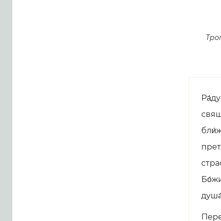
Тро
Ра́д
свящ
бли́
прет
стра
Бо́ж
душа
Пере