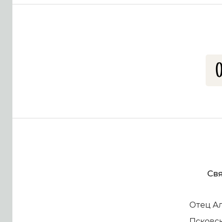
Св
Отец Ал
Псковск