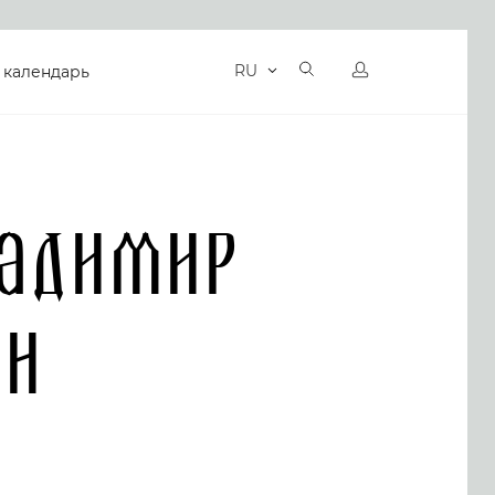
RU
 календарь
адимир
он