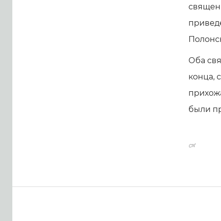
священ
приведе
Полонс
Оба свя
конца, 
прихожа
были пр