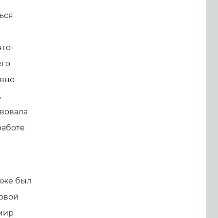
ься
ято-
его
ивно
,
твовала
работе
кже был
овой
мир