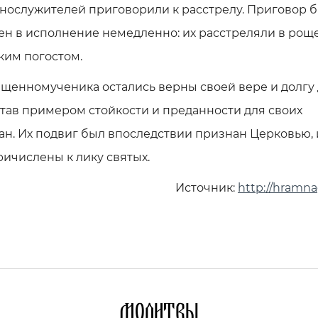
нослужителей приговорили к расстрелу. Приговор 
н в исполнение немедленно: их расстреляли в роще
ким погостом.
щенномученика остались верны своей вере и долгу
став примером стойкости и преданности для своих
н. Их подвиг был впоследствии признан Церковью, 
ичислены к лику святых.
Источник:
http://hramna
Молитвы