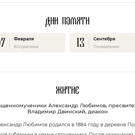
Дни памяти
07
13
Февраля
Сентября
Воскресенье
Понедельник
Житие
ященномученики Александр Любимов, пресвитер
Владимир Двинский, диакон
ександр Любимов родился в 1884 году в деревне П
ой губернии в семье священника. После окончания