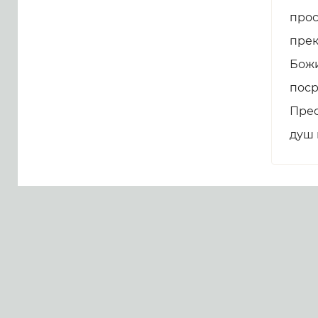
прос
прек
Божи
поср
Прес
душ 