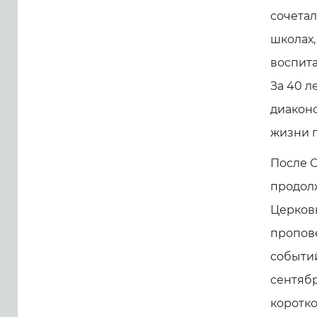
сочетал
школах,
воспита
За 40 л
диаконо
жизни п
После 
продол
Церковь
пропов
событи
сентябр
коротко