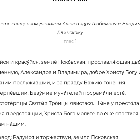
парь священномученикам Александру Любимову и Влади
Двинскому
глас 1
уйся и красу́йся, земле́ Пско́вская, прославля́ющая дво
е́нную, Алекса́ндра и Влади́мира, до́бре Христу́ Бо́гу 
жним послужи́вшии, и за пра́вду Бо́жию гоне́ния
ерпе́вшии. Безу́мие мучи́телей посрами́ли есте́,
стоте́рпцы Святы́я Тро́ицы яви́стася. Ны́не у престо́ла
ия предстоя́щии, Христа́ Бо́га моли́те во е́же спасти́ся
́м на́шим.
вод: Радуйся и торжествуй, земля Псковская,