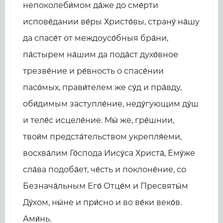
непоколеби́мом да́же до сме́рти
испове́дании ве́ры Христо́вы, страну́ на́шу
да спасе́т от междоусо́бныя бра́ни,
па́стырем на́шим да пода́ст духо́вное
трезве́ние и ре́вность о спасе́нии
пасо́мых, прави́телем же су́д и пра́вду,
оби́димым заступле́ние, неду́гующим ду́ш
и теле́с исцеле́ние. Мы́ же, гре́шнии,
твои́м предста́тельством укрепля́еми,
восхва́лим Го́спода Иису́са Христа́, Ему́же
сла́ва подоба́ет, че́сть и поклоне́ние, со
Безнача́льным Его́ Отце́м и Пресвяты́м
Ду́хом, ны́не и при́сно и во ве́ки веко́в.
Ами́нь.