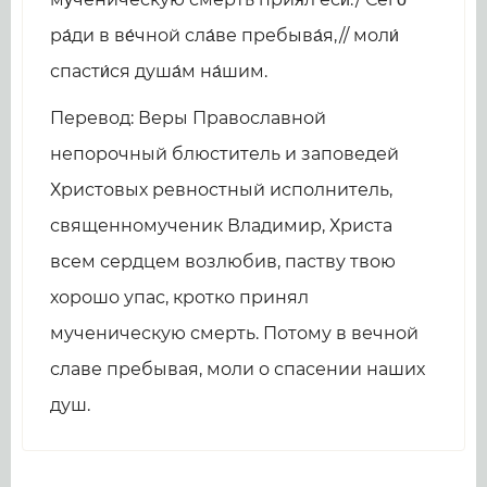
ра́ди в ве́чной сла́ве пребыва́я,// моли́
спасти́ся душа́м на́шим.
Перевод: Веры Православной
непорочный блюститель и заповедей
Христовых ревностный исполнитель,
священномученик Владимир, Христа
всем сердцем возлюбив, паству твою
хорошо упас, кротко принял
мученическую смерть. Потому в вечной
славе пребывая, моли о спасении наших
душ.