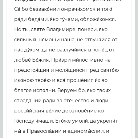
Се́ бо беззако́нии омрачи́хомся и того́
ра́ди беда́ми, я́ко ту́чами, обложи́хомся.
Но ты́, свя́те Влади́мире, понеси, я́ко
си́льный, не́мощи на́ша, не отлуча́йся от
на́с ду́хом, да не разлучи́мся в коне́ц от
любве́ Бо́жия. При́зри ми́лостивно на
предстоя́щия и моля́щияся пред свято́ю
ико́ною твое́ю и вся́ проше́ния и́х во
благо́е испо́лни. Ве́руем бо, я́ко твои́х
страда́ний ра́ди за оте́чество и лю́ди
росси́йския ве́лие дерзнове́ние ко
Го́споду и́маши. Его́же умоли́, да укрепи́т
ны́ в Правосла́вии и единомы́слии, и