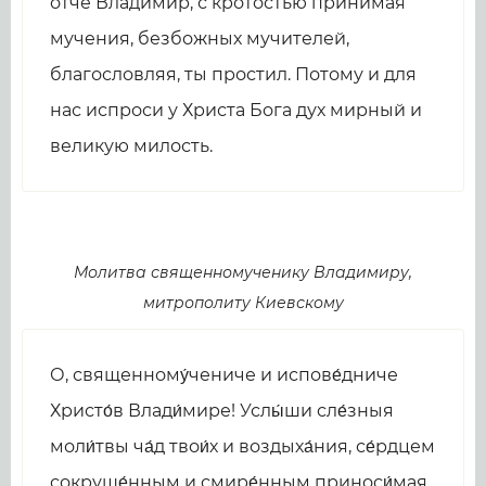
отче Владимир, с кротостью принимая
мучения, безбожных мучителей,
благословляя, ты простил. Потому и для
нас испроси у Христа Бога дух мирный и
великую милость.
Молитва священномученику Владимиру,
митрополиту Киевскому
О, священному́чениче и испове́дниче
Христо́в Влади́мире! Услы́ши сле́зныя
моли́твы ча́д твои́х и воздыха́ния, се́рдцем
сокруше́нным и смире́нным приноси́мая.