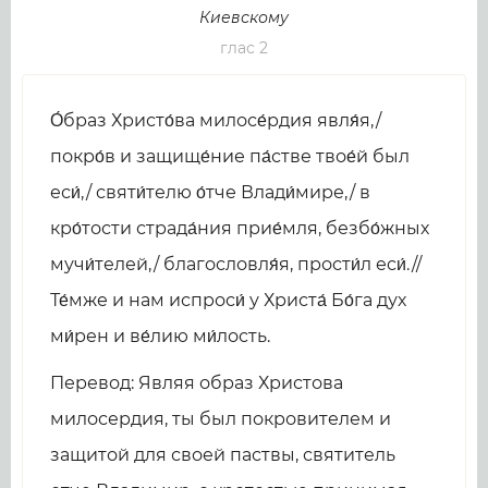
Киевскому
глас 2
О́браз Христо́ва милосе́рдия явля́я,/
покро́в и защище́ние па́стве твое́й был
еси́,/ святи́телю о́тче Влади́мире,/ в
кро́тости страда́ния прие́мля, безбо́жных
мучи́телей,/ благословля́я, прости́л еcи́.//
Те́мже и нам испроси́ у Христа́ Бо́га дух
ми́рен и ве́лию ми́лость.
Перевод: Являя образ Христова
милосердия, ты был покровителем и
защитой для своей паствы, святитель