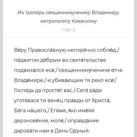
Ин тропарь священномученику Владимиру,
митрополиту Киевскому
глас 2
Ве́ру Правосла́вную непоро́чно соблю́д,/
по́двигом до́брым во святи́тельстве
подвиза́лся еси́,/ священному́чениче о́тче
Влади́мире,/ и убива́ющим тя рекл еси́:/
Госпо́дь да прости́т вас./ Сего́ ра́ди
угото́вася ти вене́ц пра́вды от Христа́,
Бо́га на́шего,/ Его́же, я́ко име́яй
дерзнове́ние, моли́,/ оправда́ние
дарова́ти нам в День Су́дный.