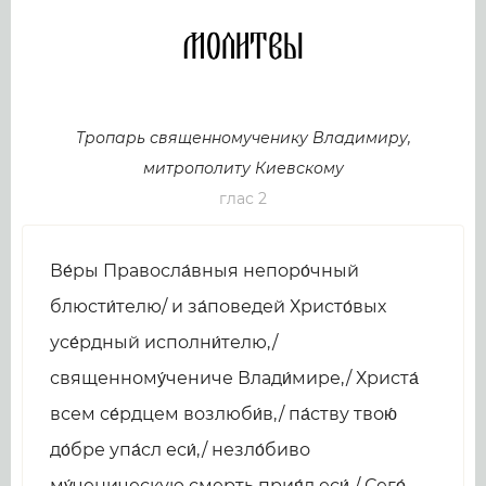
Молитвы
Тропарь священномученику Владимиру,
митрополиту Киевскому
глас 2
Ве́ры Правосла́вныя непоро́чный
блюсти́телю/ и за́поведей Христо́вых
усе́рдный исполни́телю,/
священному́чениче Влади́мире,/ Христа́
всем се́рдцем возлюби́в,/ па́ству твою́
до́бре упа́сл еси́,/ незло́биво
му́ченическую смерть прия́л еси́./ Сего́