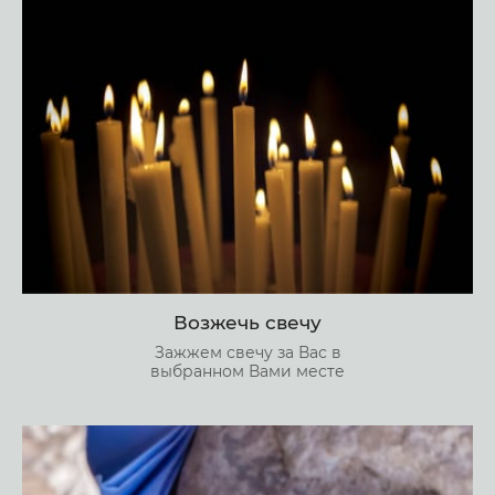
Возжечь свечу
Зажжем свечу за Вас в
выбранном Вами месте