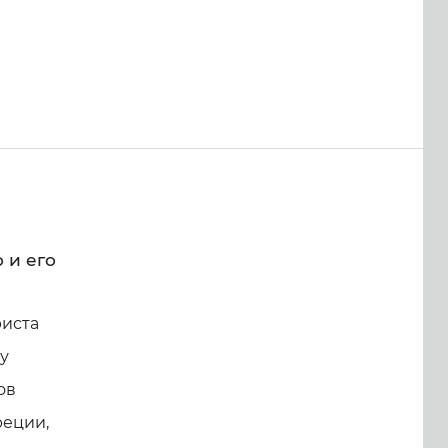
 и его
риста
у
ов
реции,