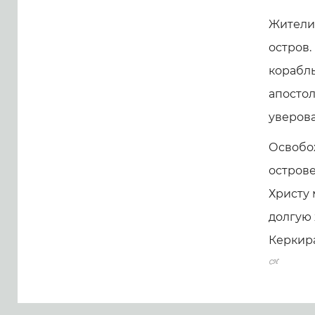
Жители 
остров.
корабль
апостол
уверова
Освобо
острове
Христу
долгую 
Керкира