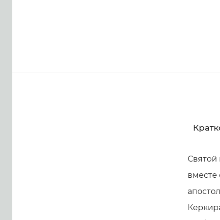
Кратк
Святой 
вместе 
апостол
Керкира