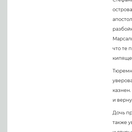
острова
апостол
разбойн
Марсали
что те 
кипящей
Тюремн
уверова
казнен.
и верну
Дочь пр
также у