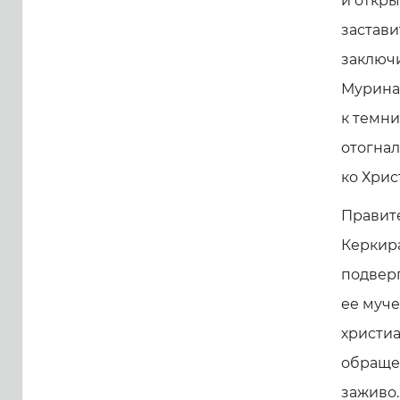
и откры
застави
заключи
Мурина 
к темни
отогнал
ко Хрис
Правите
Керкира
подвер
ее муч
христиа
обраще
заживо.