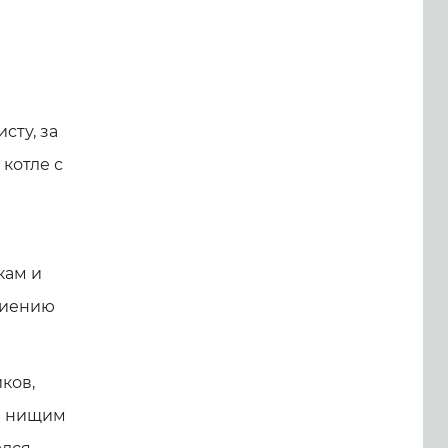
сту, за
котле с
кам и
биению
ков,
ия нищим