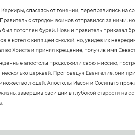
Керкиры, спасаясь от гонений, переправились на с
 Правитель с отрядом воинов отправился за ними, но
 был потоплен бурей. Новый правитель приказал б
ов в котел с кипящей смолой, но, увидев их невред
л во Христа и принял крещение, получив имя Севаст
жденные апостолы продолжили свою миссию, постр
 несколько церквей. Проповедуя Евангелие, они пр
 множество людей. Апостолы Иасон и Сосипатр прож
жизнь, завершив свои дни в глубокой старости на о
.