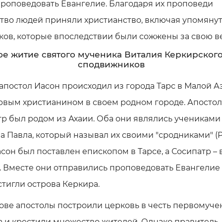
роповедовать Евангелие. Благодаря их проповеди
тво людей приняли христианство, включая упомяну
ов, которые впоследствии были сожжены за свою ве
е житие святого мученика Виталия Керкирского
сподвижников
апостол Иасон происходил из города Тарс в Малой А
рвым христианином в своем родном городе. Апостол
р был родом из Ахаии. Оба они являлись учениками
а Павла, который называл их своими "сродниками" (
 Иасон был поставлен епископом в Тарсе, а Сосипатр – 
 Вместе они отправились проповедовать Евангелие 
стигли острова Керкира.
ове апостолы построили церковь в честь первомуче
 и крестили множество жителей. Однако правитель