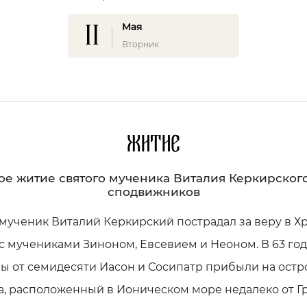
11
Мая
Вторник
Житие
ое житие святого мученика Виталия Керкирского
сподвижников
мученик Виталий Керкирский пострадал за веру в Х
с мучениками Зиноном, Евсевием и Неоном. В 63 год
ы от семидесяти Иасон и Сосипатр прибыли на остр
, расположенный в Ионическом море недалеко от Г