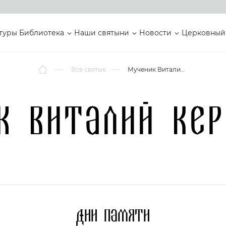
туры
Библиотека
Наши святыни
Новости
Церковный
Все святые
Мученик Виталий Керкирский
к Виталий Кер
Дни памяти