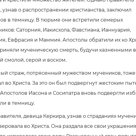
, узнав о распространении христианства, заключил
ов в темницу. В тюрьме они встретили семерых
иков: Саторния, Иакисхола, Фавстиана, Ианнуария,
я, Евфрасия и Маммия. Апостолы обратили их ко Хри
приняли мученическую смерть, будучи казненными в 
 смолой, серой и воском.
ый страж, потрясенный мужеством мучеников, тоже
л во Христа. За это он был подвергнут жестоким пыт
 Апостолов Иасона и Сосипатра вновь подвергли из
ли в темницу.
авителя, девица Керкира, узнав о страданиях мучени
веровала во Христа. Она раздала все свои украшен