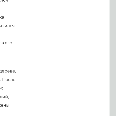
ался
ка
лизился
й
ла его
дереве,
. После
ех
лий,
жены