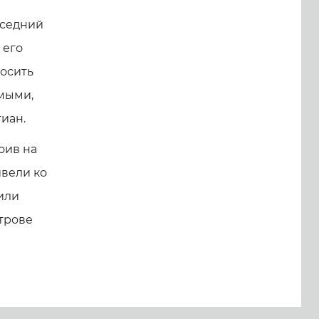
оседний
 его
росить
имыми,
иан.
оив на
ивели ко
или
строве