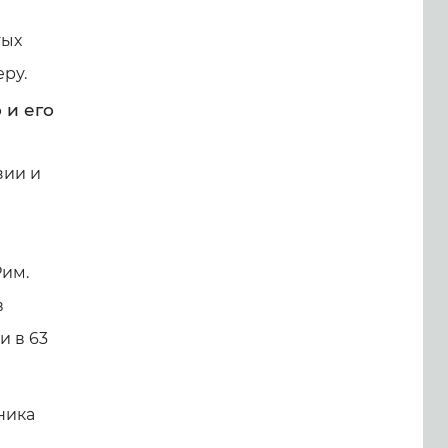
тых
ру.
 и его
зии и
Рим.
в
и в 63
ника