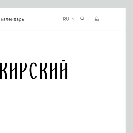
RU
 календарь
кирский