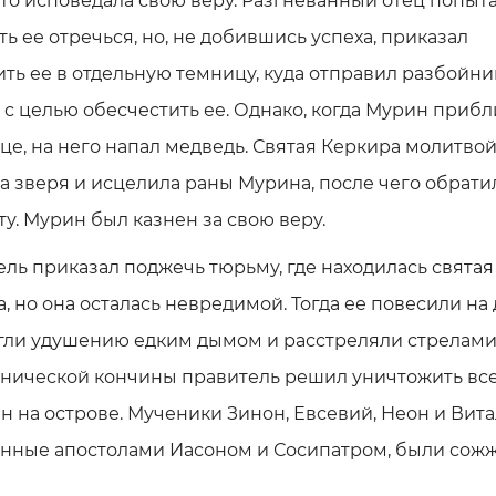
то исповедала свою веру. Разгневанный отец попыт
ть ее отречься, но, не добившись успеха, приказал
ть ее в отдельную темницу, куда отправил разбойни
с целью обесчестить ее. Однако, когда Мурин приб
це, на него напал медведь. Святая Керкира молитво
а зверя и исцелила раны Мурина, после чего обрати
ту. Мурин был казнен за свою веру.
ль приказал поджечь тюрьму, где находилась святая
, но она осталась невредимой. Тогда ее повесили на 
гли удушению едким дымом и расстреляли стрелами
енической кончины правитель решил уничтожить вс
н на острове. Мученики Зинон, Евсевий, Неон и Вита
нные апостолами Иасоном и Сосипатром, были сож