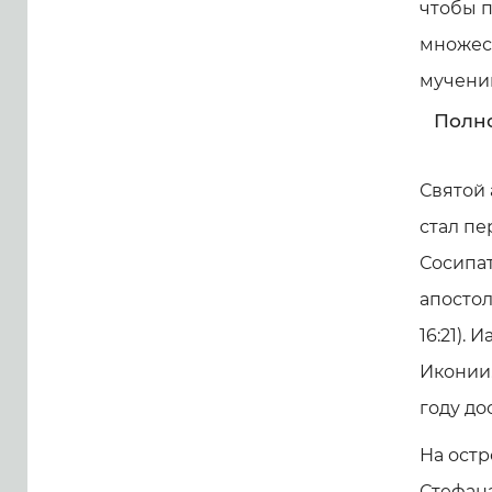
чтобы п
множес
мученик
Полно
Святой 
стал пе
Сосипат
апостол
16:21).
Иконии.
году до
На остр
Стефана