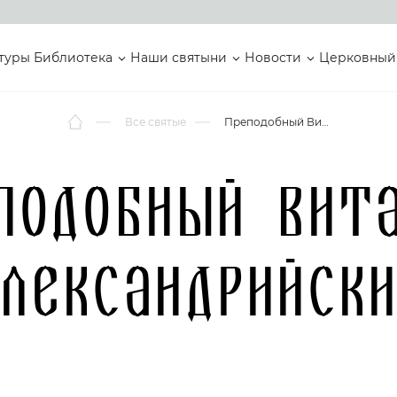
туры
Библиотека
Наши святыни
Новости
Церковный
Все святые
Преподобный Виталий Александрийский
подобный Вит
лександрийск