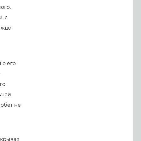
ого.
, с
ежде
 о его
е
го
учай
 обет не
ткрывая