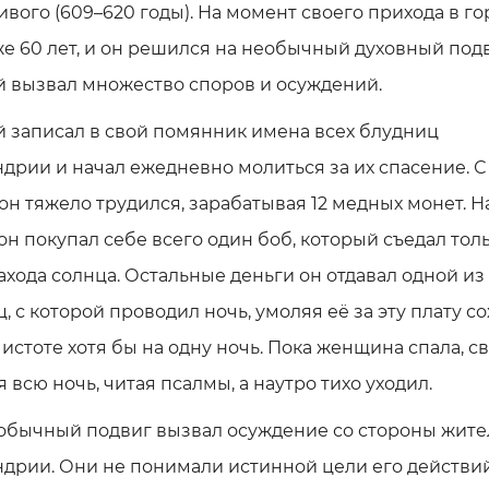
вого (609–620 годы). На момент своего прихода в го
е 60 лет, и он решился на необычный духовный подв
й вызвал множество споров и осуждений.
 записал в свой помянник имена всех блудниц
дрии и начал ежедневно молиться за их спасение. С 
он тяжело трудился, зарабатывая 12 медных монет. Н
он покупал себе всего один боб, который съедал тол
ахода солнца. Остальные деньги он отдавал одной из
, с которой проводил ночь, умоляя её за эту плату с
чистоте хотя бы на одну ночь. Пока женщина спала, с
 всю ночь, читая псалмы, а наутро тихо уходил.
еобычный подвиг вызвал осуждение со стороны жит
дрии. Они не понимали истинной цели его действи