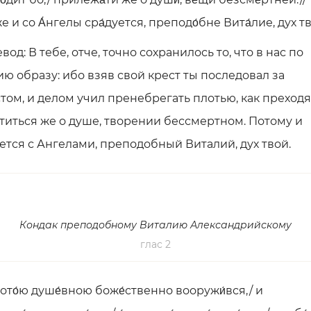
же и со А́нгелы сра́дуется, преподо́бне Вита́лие, дух т
вод: В тебе, отче, точно сохранилось то, что в нас по
ю образу: ибо взяв свой крест ты последовал за
том, и делом учил пренебрегать плотью, как преход
титься же о душе, творении бессмертном. Потому и
ется с Ангелами, преподобный Виталий, дух твой.
Кондак преподобному Виталию Александрийскому
глас 2
ото́ю душе́вною боже́ственно вооружи́вся,/ и