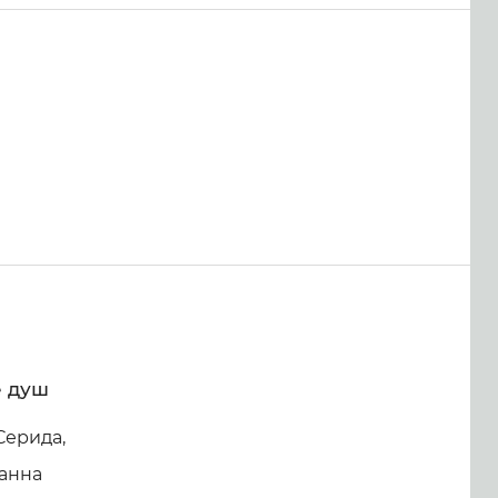
е душ
Серида,
анна