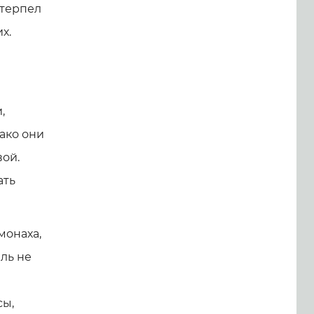
 терпел
х.
,
ако они
вой.
ать
монаха,
ль не
сы,