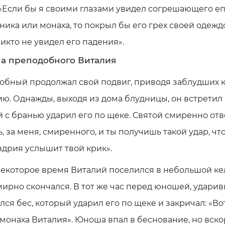
 «Если бы я своими глазами увидел согрешающего еп
ика или монаха, то покрыл бы его грех своей одежд
икто не увидел его падения».
а преподобного Виталия
обный продолжал свой подвиг, приводя заблудших 
ю. Однажды, выходя из дома блудницы, он встретил
 с бранью ударил его по щеке. Святой смиренно отв
, за меня, смиренного, и ты получишь такой удар, чт
дрия услышит твой крик».
екоторое время Виталий поселился в небольшой кел
ирно скончался. В тот же час перед юношей, удари
ился бес, который ударил его по щеке и закричал: «Во
 монаха Виталия». Юноша впал в беснование, но вско