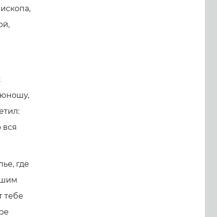
ископа,
ой,
к
 юношу,
етил:
о вся
ье, где
вшим
т тебе
ре