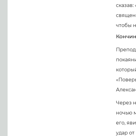
сказав:
священн
чтобы н
Кончин
Препод
покаяни
который
«Поверь
Алексан
Через н
ночью м
его, яв
удар от