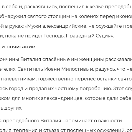
в себя и, раскаявшись, поспешил к келье преподобн
обнаружил святого стоящим на коленях перед иконой
й в руках: «Мужи александрийские, не осуждайте пр
, пока не придёт Господь, Праведный Судия».
 и почитание
кончины Виталия спасённые им женщины рассказали
телях. Святитель Иоанн Милостивый, радуясь, что н
 клеветникам, торжественно перенёс останки свято
есь город и предал их честному погребению. Этот сл
оком для многих александрийцев, которые дали себе
ь других.
я преподобного Виталия напоминает о важности
дия, терпения и отказа от поспешных осуждений, о