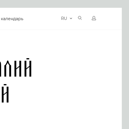
RU
 календарь
алий
ий