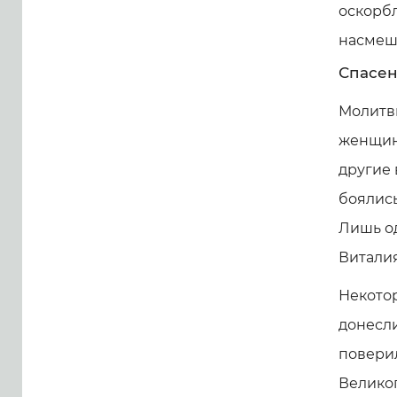
оскорбл
насмешк
Спасен
Молитв
женщин
другие 
боялись
Лишь од
Виталия
Некото
донесли
повери
Великог