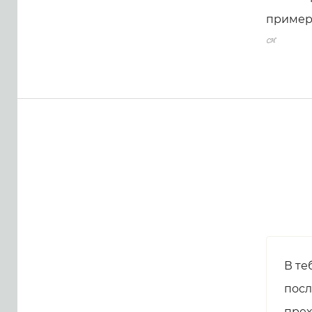
пример
В теб
после
прех