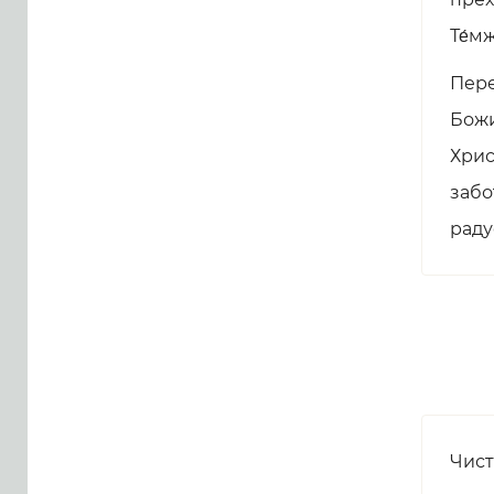
Те́м
Пере
Божи
Хрис
забо
раду
Чист