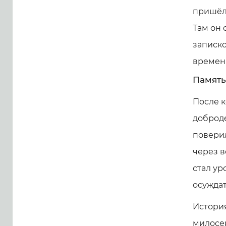
пришёл 
Там он 
записко
времени
Память
После 
доброде
поверил
через в
стал ур
осуждат
Истори
милосер