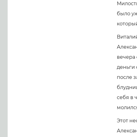
Милости
было уж
которы
Виталий
Алексан
вечера 
деньги 
после з
блудниц
себя в 
молился
Этот н
Алексан