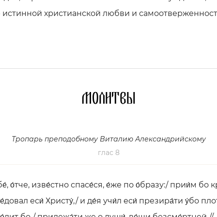
 истинной христианской любви и самоотверженност
Молитвы
Тропарь преподобному Виталию Александрийскому
глас 8
е́, о́тче, изве́стно спасе́ся, е́же по о́бразу:/ прии́м бо к
́довал еси́ Христу́,/ и де́я учи́л еси́ презира́ти у́бо пло
о́дит бо,/ прилежа́ти же о души́, ве́щи безсме́ртней.//