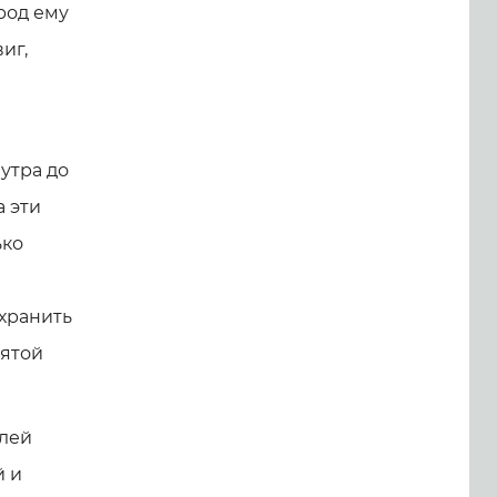
род ему
иг,
утра до
а эти
ько
охранить
вятой
елей
й и