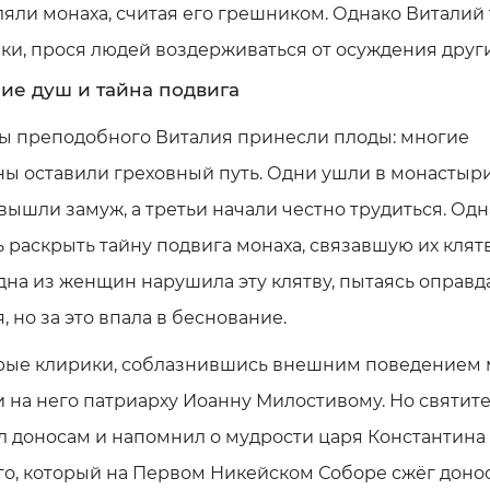
яли монаха, считая его грешником. Однако Виталий
и, прося людей воздерживаться от осуждения други
ие душ и тайна подвига
ы преподобного Виталия принесли плоды: многие
ы оставили греховный путь. Одни ушли в монастыри
вышли замуж, а третьи начали честно трудиться. Одн
 раскрыть тайну подвига монаха, связавшую их клят
на из женщин нарушила эту клятву, пытаясь оправд
, но за это впала в беснование.
рые клирики, соблазнившись внешним поведением 
 на него патриарху Иоанну Милостивому. Но святите
л доносам и напомнил о мудрости царя Константина
о, который на Первом Никейском Соборе сжёг доно