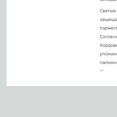
Святые 
защищаю
торжест
Согласн
Кордовы
упомина
паломни