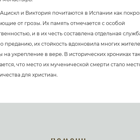
Ацискл и Виктория почитаются в Испании как покро
щие от грозы. Их память отмечается с особой
венностью, и в их честь составлена отдельная служб
о преданию, их стойкость вдохновила многих жител
 на укрепление в вере. В исторических хрониках та
ется, что место их мученической смерти стало мес
чества для христиан.