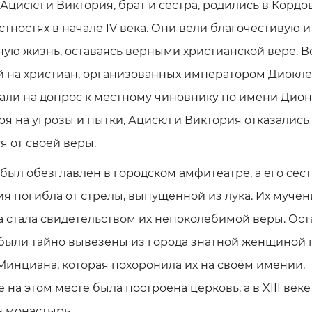
Ацискл и Виктория, брат и сестра, родились в Кордо
стностях в начале IV века. Они вели благочестивую и
ую жизнь, оставаясь верными христианской вере. В
й на христиан, организованных императором Диокле
али на допрос к местному чиновнику по имени Дион
я на угрозы и пытки, Ацискл и Виктория отказались
я от своей веры.
был обезглавлен в городском амфитеатре, а его сес
я погибла от стрелы, выпущенной из лука. Их муче
 стала свидетельством их непоколебимой веры. Ост
 были тайно вывезены из города знатной женщиной 
инциана, которая похоронила их на своём имении.
 на этом месте была построена церковь, а в XIII веке
н монастырь.