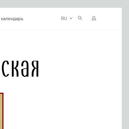
RU
 календарь
йская