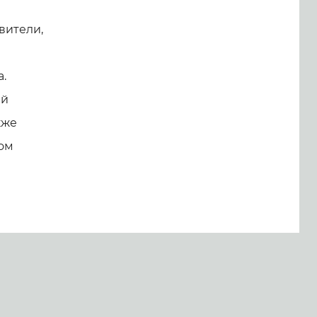
вители,
а.
ей
кже
том