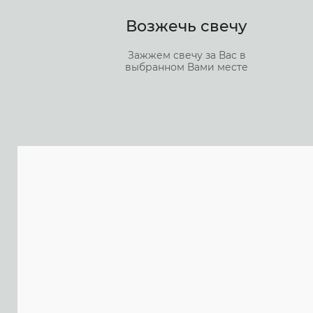
Возжечь свечу
Зажжем свечу за Вас в
выбранном Вами месте