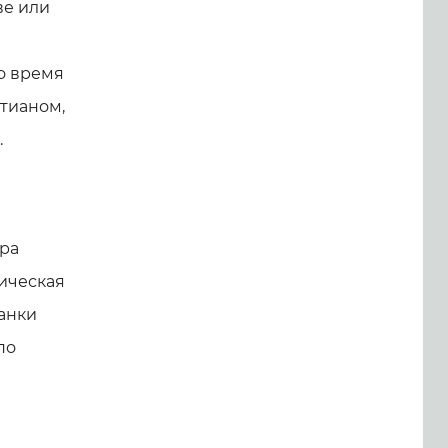
ве или
о время
тианом,
.
тра
ническая
анки
по