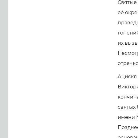
Святые 
её окре
праведн
гонени
их вызв
Несмотр
отречьс
Ацискл 
Виктори
кончина
святых
имени М
Позднее
основа