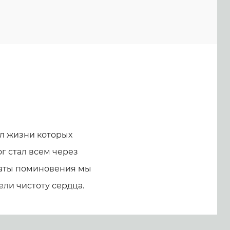
л жизни которых
г стал всем через
 даты поминовения мы
ели чистоту сердца.