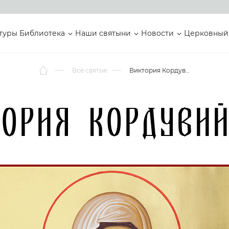
туры
Библиотека
Наши святыни
Новости
Церковный
Все святые
Виктория Кордувийская
ория Кордуви