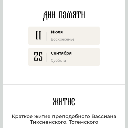
Дни памяти
11
Июля
Воскресенье
25
Сентября
Суббота
Житие
Краткое житие преподобного Вассиана
Тиксненского, Тотемского