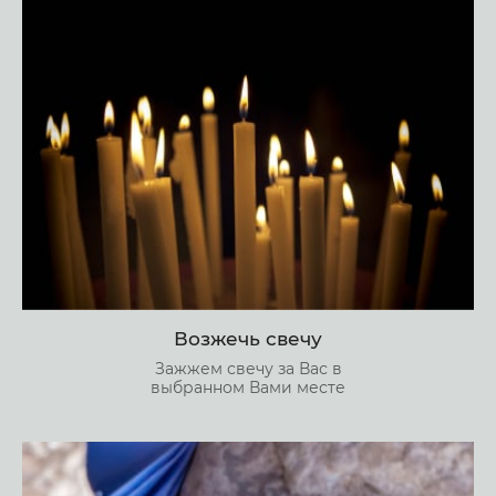
Возжечь свечу
Зажжем свечу за Вас в
выбранном Вами месте