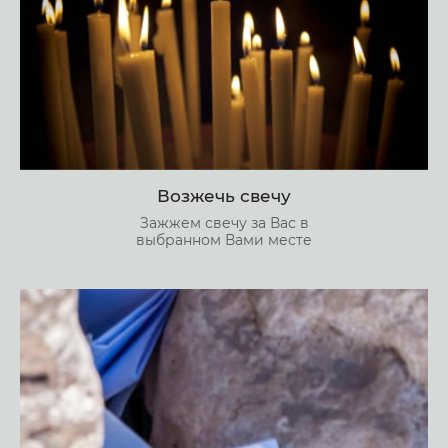
Возжечь свечу
Зажжем свечу за Вас в
выбранном Вами месте