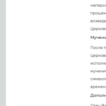
наперсн
прошени
возведе
Церков
Мучени
После п
Церковь
исполни
мученич
символо
времен
Дополн
Отец В