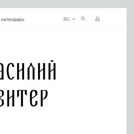
RU
 календарь
асилий
витер