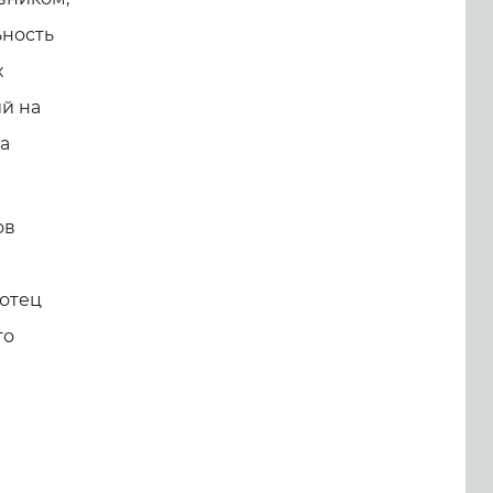
ьность
х
й на
а
ов
 отец
го