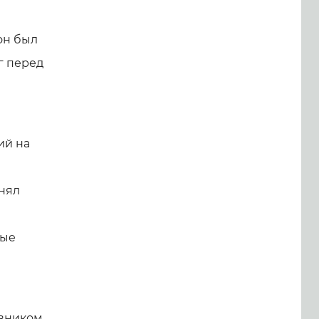
он был
г перед
ий на
инял
лые
вником,