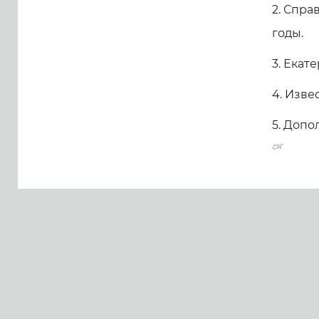
2. Спра
годы.
3. Екат
4. Изве
5. Доп