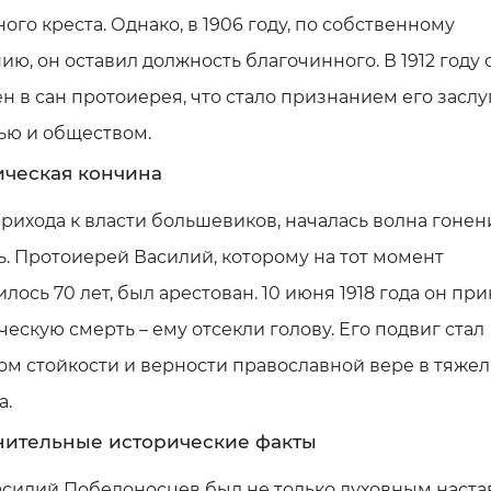
ого креста. Однако, в 1906 году, по собственному
ю, он оставил должность благочинного. В 1912 году 
н в сан протоиерея, что стало признанием его заслу
ью и обществом.
ческая кончина
рихода к власти большевиков, началась волна гонен
. Протоиерей Василий, которому на тот момент
лось 70 лет, был арестован. 10 июня 1918 года он пр
ескую смерть – ему отсекли голову. Его подвиг стал
м стойкости и верности православной вере в тяже
а.
ительные исторические факты
асилий Победоносцев был не только духовным наста