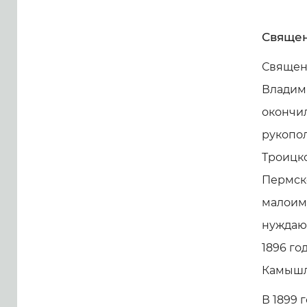
Свяще
Священ
Владими
окончил
рукопол
Троицк
Пермско
малоим
нуждаю
1896 го
Камышл
В 1899 