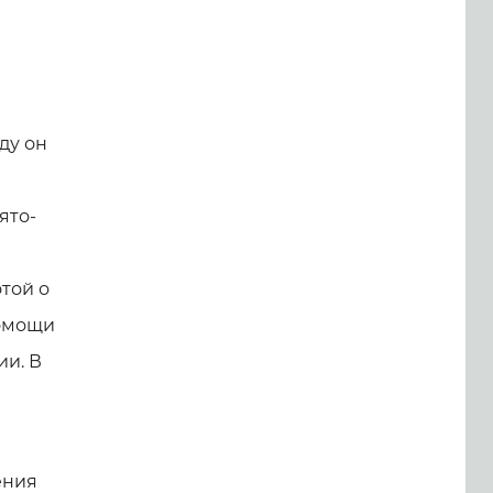
ду он
ято-
той о
помощи
и. В
ения