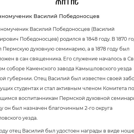
Житие
нномученик Василий Победоносцев
номученик Василий Победоносцев (Василий
рович Победоносцев) родился в 1848 году. В 1870 го
 Пермскую духовную семинарию, а в 1878 году был
ожен в сан священника. Его служение началось в Св
ом соборе Каменского завода Камышловского уезда
й губернии. Отец Василий был известен своей забо
ущих студентах и стал активным членом Комитета 
щимся воспитанникам Пермской духовной семинари
ду он был назначен благочинным 2-го округа
овского уезда.
году отец Василий был удостоен награды в виде нош