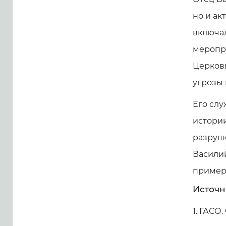
но и ак
включа
меропр
Церковь
угрозы 
Его слу
истории
разруше
Василий
пример
Источн
1. ГАСО. Ф