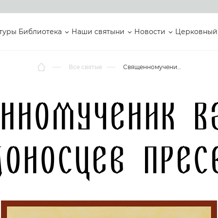
туры
Библиотека
Наши святыни
Новости
Церковный
Все святые
Священномученик Василий Победоносцев Пресвитер
нномученик В
доносцев Прес