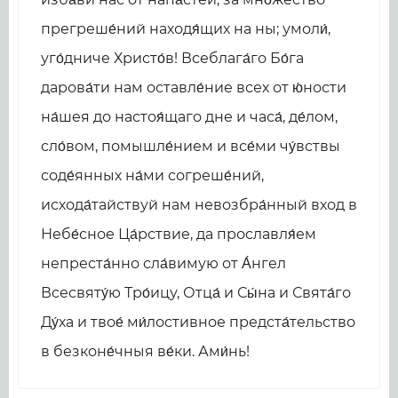
прегреше́ний находя́щих на ны; умоли́,
уго́дниче Христо́в! Всеблага́го Бо́га
дарова́ти нам оставле́ние всех от ю́ности
на́шея до настоя́щаго дне и часа́, де́лом,
сло́вом, помышле́нием и все́ми чу́вствы
соде́янных на́ми согреше́ний,
исхода́тайствуй нам невозбра́нный вход в
Небе́сное Ца́рствие, да прославля́ем
непреста́нно сла́вимую от А́нгел
Всесвяту́ю Тро́ицу, Отца́ и Сы́на и Свята́го
Ду́ха и твое́ ми́лостивное предста́тельство
в безконе́чныя ве́ки. Ами́нь!