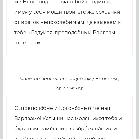
же Новгород весьма тобой гордится,
имея у себя мощи твои, его же сохраняй
от врагов непоколебимым, да взываем к
тебе: «Радуйся, преподобный Варлаам,
отче наш».
Молитва первая преподобному Варлааму
Хутынскому
О, преподо́бне и Богоно́сне о́тче наш
Варлаа́ме! Услы́ши нас моля́щихся тебе́ и
бу́ди нам помо́щник в ско́рбех на́ших, и
изба́ви нас от напа́стей, за мно́жество