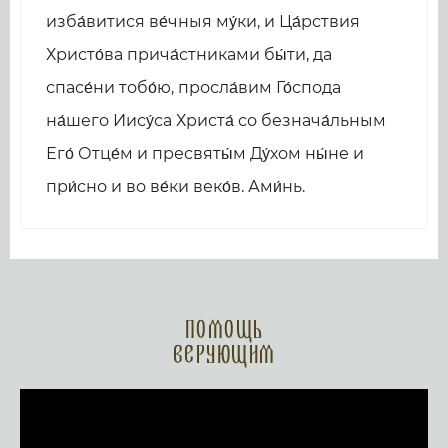
изба́витися ве́чныя му́ки, и Ца́рствия
Христо́ва прича́стниками бы́ти, да
спасе́ни тобо́ю, просла́вим Го́спода
на́шего Иису́са Христа́ со безнача́льным
Его́ Отце́м и пресвяты́м Ду́хом ны́не и
при́сно и во ве́ки веко́в. Ами́нь.
Помощь
верующим