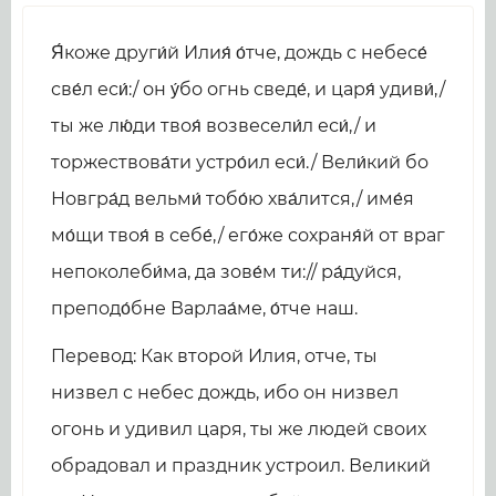
Я́коже други́й Илия́ о́тче, дождь с небесе́
све́л еси́:/ он у́бо огнь сведе́, и царя́ удиви́,/
ты же лю́ди твоя́ возвесели́л еси́,/ и
торжествова́ти устро́ил еси́./ Вели́кий бо
Новгра́д вельми́ тобо́ю хва́лится,/ име́я
мо́щи твоя́ в себе́,/ его́же сохраня́й от враг
непоколеби́ма, да зове́м ти:// ра́дуйся,
преподо́бне Варлаа́ме, о́тче наш.
Перевод: Как второй Илия, отче, ты
низвел с небес дождь, ибо он низвел
огонь и удивил царя, ты же людей своих
обрадовал и праздник устроил. Великий