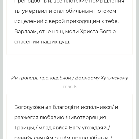
преподобный, все плотские помышления
ты умертвил и стал обильным потоком
исцелений с верой приходящим к тебе,
Варлаам, отче наш, моли Христа Бога о
спасении наших душ.
Ин тропарь преподобному Варлааму Хутынскому
глас 8
Богодухо́вныя благода́ти испо́лнився/ и
разже́гся любо́вию Животворя́щия
Тро́ицы,/ млад яви́ся Бо́гу угожда́яй,/
ревну́я святы́м отце́м преподо́бным,/