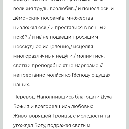
вели́кия труды́ возлюби́в,/ и поне́сл еси́, и
де́монския посрами́в, мно́жества
низложи́л еси́,/ и преста́вися в ве́чный
поко́й,/ и ны́не подае́ши прося́щим
неоску́дное исцеле́ние,/ исцеля́я
многоразли́чныя неду́ги,/ мо́лимтися,
святы́й преподо́бне о́тче Варлаа́ме,//
непреста́нно моли́ся ко Го́споду о душа́х
на́ших.
Перевод: Наполнившись благодати Духа
Божия и возгоревшись любовью
Животворящей Троицы, с молодости ты
угождал Богу, подражая святым