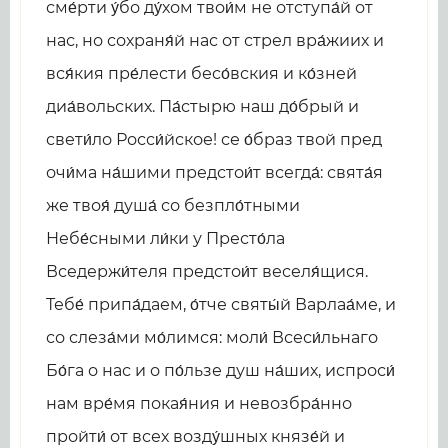
сме́рти у́бо ду́хом твои́м не отступа́й от
нас, но сохраня́й нас от стрел вра́жиих и
вся́кия пре́лести бесо́вския и ко́зней
диа́вольских. Па́стырю наш до́брый и
свети́ло Росси́йское! се о́браз твой пред
очи́ма на́шими предстои́т всегда́: свята́я
же твоя́ душа́ со безпло́тными
Небе́сными ли́ки у Престо́ла
Вседержи́теля предстои́т веселя́щися.
Тебе́ припа́даем, о́тче святы́й Варлаа́ме, и
со слеза́ми мо́лимся: моли́ Всеси́льнаго
Бо́га о нас и о по́льзе душ на́ших, испроси́
нам вре́мя покая́ния и невозбра́нно
пройти́ от всех возду́шных князе́й и