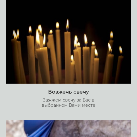
Возжечь свечу
Зажжем свечу за Вас в
выбранном Вами месте