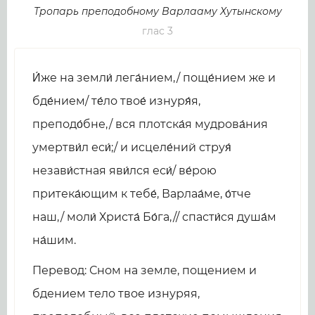
Тропарь преподобному Варлааму Хутынскому
глас 3
И́же на земли́ лега́нием,/ поще́нием же и
бде́нием/ те́ло твое́ изнуря́я,
преподо́бне,/ вся плотска́я мудрова́ния
умертви́л еси́;/ и исцеле́ний струя́
незави́стная яви́лся еси́/ ве́рою
притека́ющим к тебе́, Варлаа́ме, о́тче
наш,/ моли́ Христа́ Бо́га,// спасти́ся душа́м
на́шим.
Перевод: Сном на земле, пощением и
бдением тело твое изнуряя,