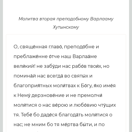
Молитва вторая преподобному Варлааму
Хутынскому
О, свяще́нная главо́, преподо́бне и
преблаже́нне о́тче наш Варлаа́ме
вели́кий! не забу́ди нас рабо́в твои́х, но
помина́й нас всегда́ во святы́х и
благоприя́тных моли́твах к Бо́гу, я́ко име́я
к Нему́ дерзнове́ние и не премолчи́
моли́тися о нас ве́рою и любо́вию чту́щих
тя. Тебе́ бо даде́ся благода́ть моли́тися о
нас; не мним бо тя ме́ртва бы́ти, и по