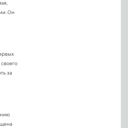
ья,
ми. Он
первых
 своего
ть за
ению
ящена