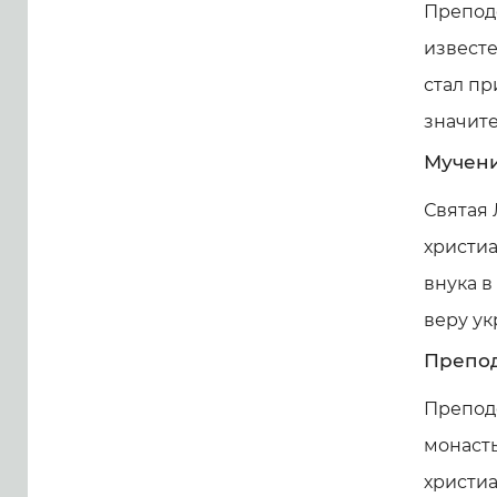
Препод
известе
стал пр
значите
Мучен
Святая 
христиа
внука в
веру ук
Препод
Препод
монаст
христиа