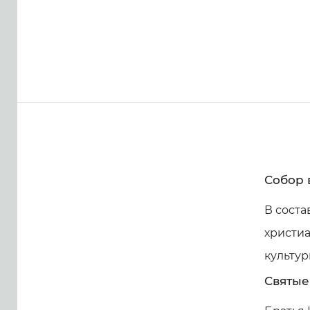
Собор 
В сост
христиа
культур
Святые