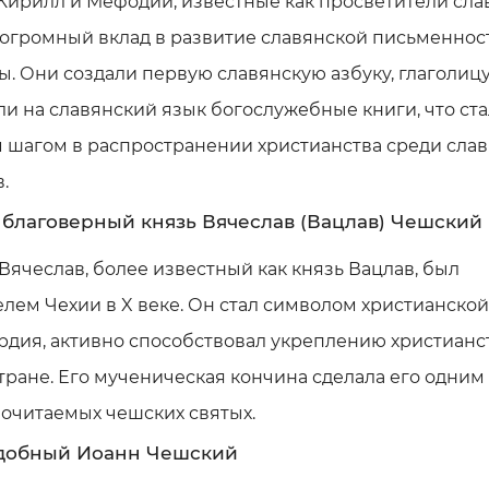
Кирилл и Мефодий, известные как просветители сла
огромный вклад в развитие славянской письменнос
ы. Они создали первую славянскую азбуку, глаголицу
и на славянский язык богослужебные книги, что ст
 шагом в распространении христианства среди слав
.
 благоверный князь Вячеслав (Вацлав) Чешский
Вячеслав, более известный как князь Вацлав, был
лем Чехии в X веке. Он стал символом христианской
дия, активно способствовал укреплению христианс
тране. Его мученическая кончина сделала его одним
очитаемых чешских святых.
добный Иоанн Чешский