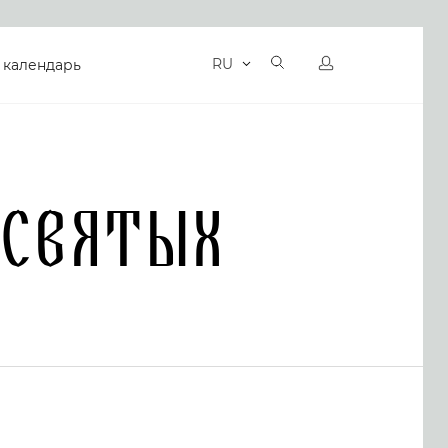
RU
 календарь
 святых