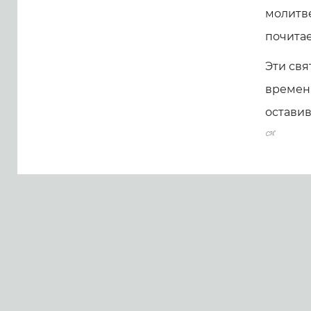
молитве
почитае
Эти свя
времени
оставив