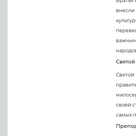
Братья 
внесли 
культур
перевел
важным
народов
Святой
Святой 
правите
милосер
своей с
самых п
Препо