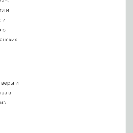
вян,
ти и
, и
ало
янских
 веры и
тва в
 из