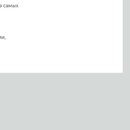
з самых
ии,