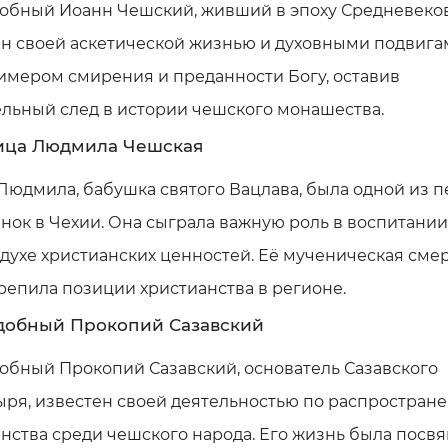
обный Иоанн Чешский, живший в эпоху Средневеков
н своей аскетической жизнью и духовными подвига
имером смирения и преданности Богу, оставив
льный след в истории чешского монашества.
ица Людмила Чешская
Людмила, бабушка святого Вацлава, была одной из 
нок в Чехии. Она сыграла важную роль в воспитании
 духе христианских ценностей. Её мученическая смер
репила позиции христианства в регионе.
обный Прокопий Сазавский
обный Прокопий Сазавский, основатель Сазавского
ыря, известен своей деятельностью по распростран
нства среди чешского народа. Его жизнь была посв