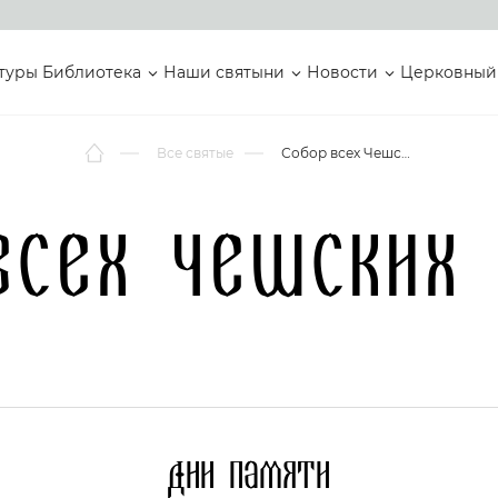
туры
Библиотека
Наши святыни
Новости
Церковный
Все святые
Собор всех Чешских святых
всех Чешских
Дни памяти