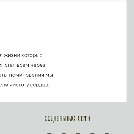
л жизни которых
г стал всем через
 даты поминовения мы
ели чистоту сердца.
Социальные сети