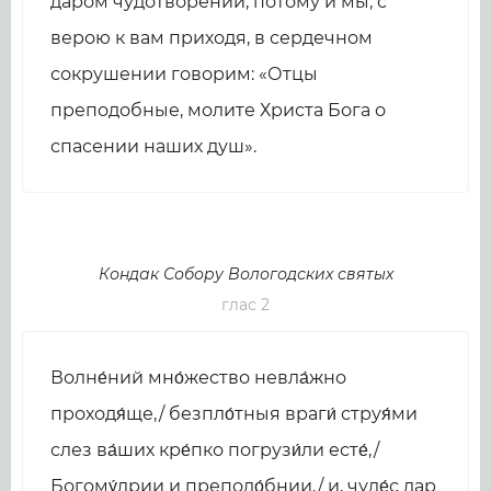
даром чудотворений, потому и мы, с
верою к вам приходя, в сердечном
сокрушении говорим: «Отцы
преподобные, молите Христа Бога о
спасении наших душ».
Кондак Собору Вологодских святых
глас 2
Волне́ний мно́жество невла́жно
проходя́ще,/ безпло́тныя враги́ струя́ми
слез ва́ших кре́пко погрузи́ли есте́,/
Богому́дрии и преподо́бнии,/ и, чуде́с дар