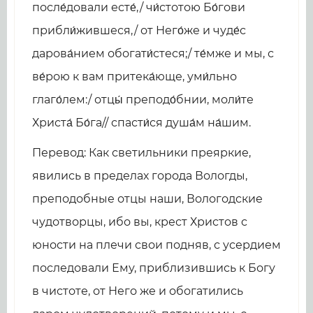
после́довали есте́,/ чи́стотою Бо́гови
прибли́жившеся,/ от Него́же и чуде́с
дарова́нием обогати́стеся;/ те́мже и мы, с
ве́рою к вам притека́юще, уми́льно
глаго́лем:/ отцы́ преподо́бнии, моли́те
Христа́ Бо́га// спасти́ся душа́м на́шим.
Перевод: Как светильники преяркие,
явились в пределах города Вологды,
преподобные отцы наши, Вологодские
чудотворцы, ибо вы, крест Христов с
юности на плечи свои подняв, с усердием
последовали Ему, приблизившись к Богу
в чистоте, от Него же и обогатились