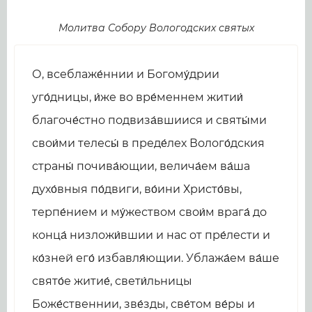
Молитва Собору Вологодских святых
О, всеблаже́ннии и Богому́дрии
уго́дницы, и́же во вре́меннем житии́
благоче́стно подвиза́вшиися и святы́ми
свои́ми телесы́ в преде́лех Волого́дския
страны́ почива́ющии, велича́ем ва́ша
духо́вныя по́двиги, во́ини Христо́вы,
терпе́нием и му́жеством свои́м врага́ до
конца́ низложи́вшии и нас от пре́лести и
ко́зней его́ избавля́ющии. Ублажа́ем ва́ше
свято́е житие́, свети́льницы
Боже́ственнии, зве́зды, све́том ве́ры и