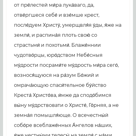
от пре́лестей ми́ра лука́ваго, да,
отве́ргшеся себе́ и взе́мше крест,
после́дуем Христу́, умерщвля́я у́ды, я́же на
земли́, и распина́я плоть свою́ со
страстьми́ и похотьми́. Блаже́ннии
чудотво́рцы, юро́дством Небе́сныя
му́дрости посрами́те му́дрость ми́ра сего́,
вознося́щуюся на ра́зум Бо́жий и
омрача́ющую спаси́тельное бу́йство
Креста́ Христо́ва, и́мже да сподо́бимся
вы́ну му́дрствовати о Христе́, Го́рняя, а не
земна́я помышля́юще. О всечестны́й
собо́ре всеблаже́нных А́нгелов на́ших,
и́же честны́ми телесы́ на земли́ с на́ми