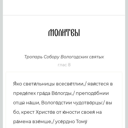
Молитвы
Тропарь Собору Вологодских святых
глас 8
Я́ко свети́льницы всесве́тлии,/ яви́стеся в
преде́лех гра́да Во́логды,/ преподо́бнии
отцы́ на́ши, Волого́дстии чудотво́рцы:/ вы
бо, крест Христо́в от ю́ности своея́ на
ра́мена взе́мше,/ усе́рдно Тому́