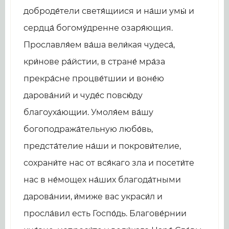
доброде́тели светя́щиися и на́ши умы́ и
сердца́ богому́дренне озаря́ющия.
Прославля́ем ва́ша вели́кая чудеса́,
кри́нове ра́йстии, в стране́ мра́за
прекра́сне процве́тшии и воне́ю
дарова́ний и чуде́с повсю́ду
благоуха́ющии. Умоля́ем ва́шу
богоподража́тельную любо́вь,
предста́телие на́ши и покрови́телие,
сохрани́те нас от вся́каго зла и посети́те
нас в не́мощех на́ших благода́тными
дарова́нии, и́миже вас украси́л и
просла́вил есть Госпо́дь. Благове́рнии