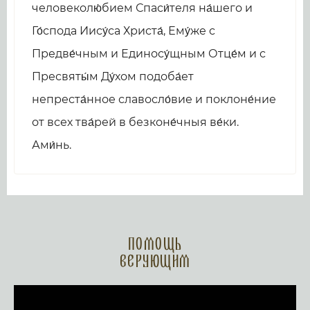
человеколю́бием Спаси́теля на́шего и
Го́спода Иису́са Христа́, Ему́же с
Предве́чным и Единосу́щным Отце́м и с
Пресвяты́м Ду́хом подоба́ет
непреста́нное славосло́вие и поклоне́ние
от всех тва́рей в безконе́чныя ве́ки.
Ами́нь.
Помощь
верующим