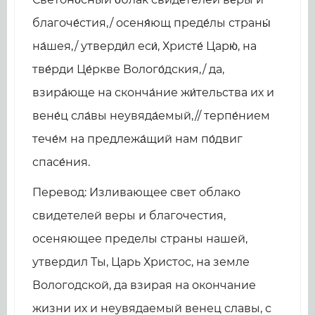
благоче́стия,/ осеня́ющ преде́лы страны́
на́шея,/ утверди́л еси́, Христе́ Царю́, на
тве́рди Це́ркве Волого́дския,/ да,
взира́юще на сконча́ние жи́тельства их и
вене́ц сла́вы неувяда́емый,// терпе́нием
тече́м на предлежа́щий нам по́двиг
спасе́ния.
Перевод: Изливающее свет облако
свидетелей веры и благочестия,
осеняющее пределы страны нашей,
утвердил Ты, Царь Христос, на земле
Вологодской, да взирая на окончание
жизни их и неувядаемый венец славы, с