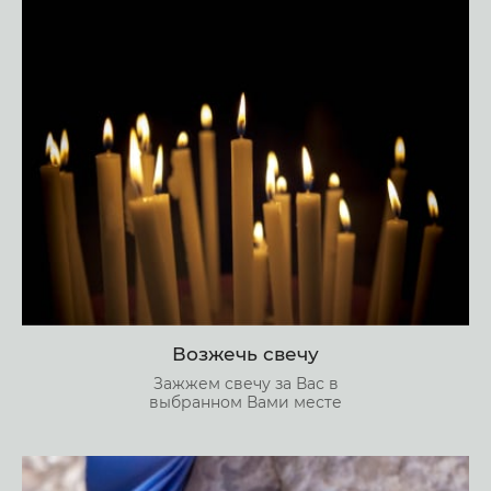
Возжечь свечу
Зажжем свечу за Вас в
выбранном Вами месте