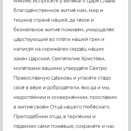
кня́зие, испроси́те у вели́каго Царя́ Сла́вы
благоде́нственное житие́ нам, мир и
тишину́ стране́ на́шей, да ти́хое и
безмо́лвное житие́ поживе́м, умерщвля́я
ца́рствующий во пло́ти на́шей грех и
напису́я на скрижа́лех серде́ц на́ших
зако́н Ца́рский. Святи́телие Христо́ви,
моли́твами ва́шими утверди́те Святу́ю
Правосла́вную Це́рковь и упаси́те ста́до
свое́ в ве́ре и доброде́тели, я́ко да и мы,
недосто́йнии и оскверне́ннии, просла́вим
в житии́ свое́м Отца́ на́шего Небе́снаго.
Преподо́бнии отцы́, в терпе́нии и
по́двизех са́ми пожи́вше, сохрани́те и нас