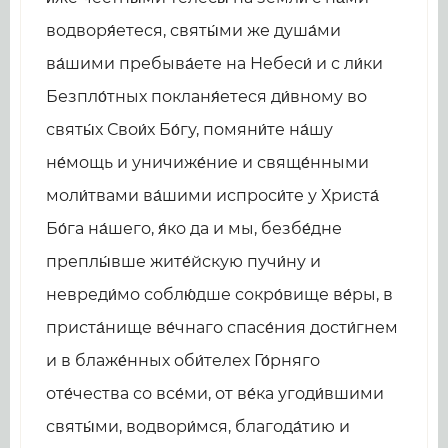
водворя́етеся, святы́ми же душа́ми
ва́шими пребыва́ете на Небеси́ и с ли́ки
Безпло́тных покланя́етеся ди́вному во
святы́х Свои́х Бо́гу, помяни́те на́шу
не́мощь и уничиже́ние и свяще́нными
моли́твами ва́шими испроси́те у Христа́
Бо́га на́шего, я́ко да и мы, безбе́дне
преплы́вше жите́йскую пучи́ну и
невреди́мо соблю́дше сокро́вище ве́ры, в
приста́нище ве́чнаго спасе́ния дости́гнем
и в блаже́нных оби́телех Го́рняго
оте́чества со все́ми, от ве́ка угоди́вшими
святы́ми, водвори́мся, благода́тию и