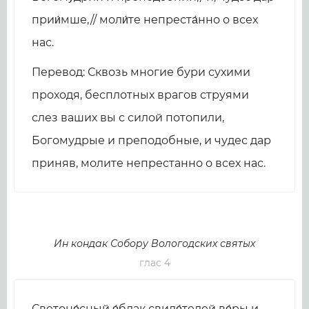
прии́мше,// моли́те непреста́нно о всех
нас.
Перевод: Сквозь многие бури сухими
проходя, бесплотных врагов струями
слез ваших вы с силой потопили,
Богомудрые и преподобные, и чудес дар
приняв, молите непрестанно о всех нас.
Ин кондак Собору Вологодских святых
глас 4
Светоно́сный о́блак свиде́телей ве́ры и