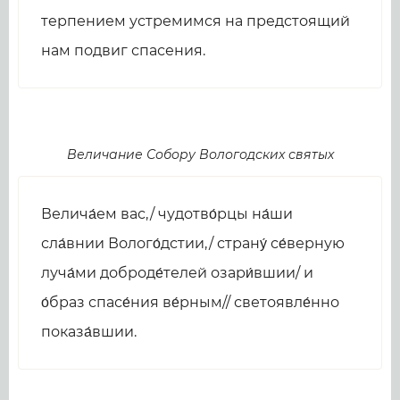
терпением устремимся на предстоящий
нам подвиг спасения.
Величание Собору Вологодских святых
Велича́ем вас,/ чудотво́рцы на́ши
сла́внии Волого́дстии,/ страну́ се́верную
луча́ми доброде́телей озари́вшии/ и
о́браз спасе́ния ве́рным// светоявле́нно
показа́вшии.