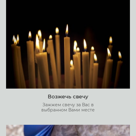
Возжечь свечу
Зажжем свечу за Вас в
выбранном Вами месте