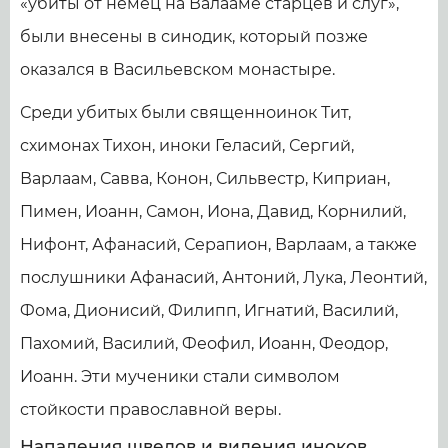
«убиты от немец на Валааме старцев и слуг»,
были внесены в синодик, который позже
оказался в Васильевском монастыре.
Среди убитых были священноинок Тит,
схимонах Тихон, иноки Геласий, Сергий,
Варлаам, Савва, Конон, Сильвестр, Киприан,
Пимен, Иоанн, Самон, Иона, Давид, Корнилий,
Нифонт, Афанасий, Серапион, Варлаам, а также
послушники Афанасий, Антоний, Лука, Леонтий,
Фома, Дионисий, Филипп, Игнатий, Василий,
Пахомий, Василий, Феофил, Иоанн, Феодор,
Иоанн. Эти мученики стали символом
стойкости православной веры.
Нападения шведов и видения иноков