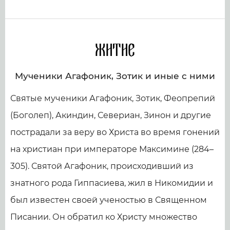
Житие
Мученики Агафоник, Зотик и иные с ними
Святые мученики Агафоник, Зотик, Феопрепий
(Боголеп), Акиндин, Севериан, Зинон и другие
пострадали за веру во Христа во время гонений
на христиан при императоре Максимине (284–
305). Святой Агафоник, происходивший из
знатного рода Гиппасиева, жил в Никомидии и
был известен своей ученостью в Священном
Писании. Он обратил ко Христу множество