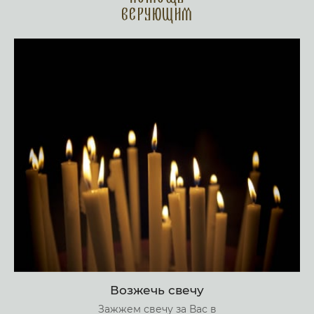
верующим
Возжечь свечу
Зажжем свечу за Вас в