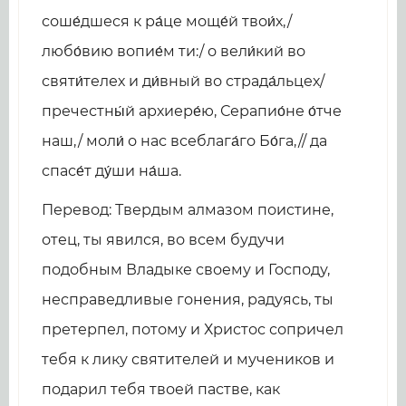
соше́дшеся к ра́це моще́й твои́х,/
любо́вию вопие́м ти:/ о вели́кий во
святи́телех и ди́вный во страда́льцех/
пречестны́й архиере́ю, Серапио́не о́тче
наш,/ моли́ о нас всеблага́го Бо́га,// да
спасе́т ду́ши на́ша.
Перевод: Твердым алмазом поистине,
отец, ты явился, во всем будучи
подобным Владыке своему и Господу,
несправедливые гонения, радуясь, ты
претерпел, потому и Христос сопричел
тебя к лику святителей и мучеников и
подарил тебя твоей пастве, как