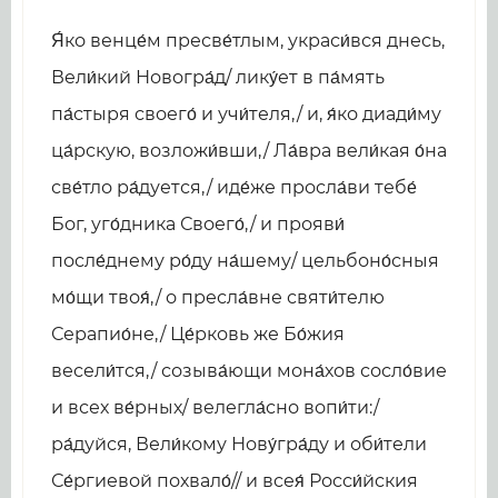
Я́ко венце́м пресве́тлым, украси́вся днесь,
Вели́кий Новогра́д/ лику́ет в па́мять
па́стыря своего́ и учи́теля,/ и, я́ко диади́му
ца́рскую, возложи́вши,/ Ла́вра вели́кая о́на
све́тло ра́дуется,/ иде́же просла́ви тебе́
Бог, уго́дника Своего́,/ и прояви́
после́днему ро́ду на́шему/ цельбоно́сныя
мо́щи твоя́,/ о пресла́вне святи́телю
Серапио́не,/ Це́рковь же Бо́жия
весели́тся,/ созыва́ющи мона́хов сосло́вие
и всех ве́рных/ велегла́сно вопи́ти:/
ра́дуйся, Вели́кому Нову́гра́ду и оби́тели
Се́ргиевой похвало́// и всея́ Росси́йския