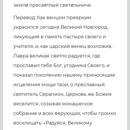
земли́ пресве́тлый свети́льниче.
Перевод: Как венцом преярким
украсился сегодня Великий Новгород,
ликующий в память пастыря своего и
учителя, и, как царский венец возложив,
Лавра великая светло радуется, где
прославил тебя Бог, угодника Своего, и
показал поколению нашему приносящие
исцеления мощи твои, о преславный
святитель Серапион, Церковь же Божия
веселится, созывая монашеское
собрание и всех верующих, чтобы громко
восклицать: «Радуйся, Великому