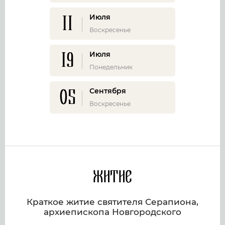
11
Июля
Воскресенье
19
Июля
Понедельник
05
Сентября
Воскресенье
Житие
Краткое житие святителя Серапиона,
архиепископа Новгородского