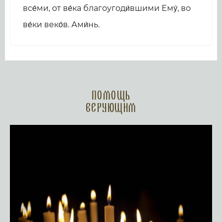
все́ми, от ве́ка благоугоди́вшими Ему́, во
ве́ки веко́в. Ами́нь.
Помощь
верующим