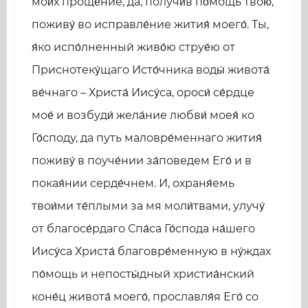
мои́х проще́ние, да, получи́в по́мощь твою́,
поживу́ во исправле́ние жития́ моего́. Ты,
я́ко испо́лненный живо́ю струе́ю от
Приснотеку́щаго Исто́чника воды́ живота́
ве́чнаго – Христа́ Иису́са, ороси́ се́рдце
мое́ и возбуди́ жела́ние любви́ моея́ ко
Го́споду, да путь маловре́меннаго жития́
поживу́ в поуче́нии за́поведем Его́ и в
покая́нии серде́чнем. И, охраня́емь
твои́ми те́плыми за мя моли́твами, улучу́
от благосе́рдаго Спа́са Го́спода на́шего
Иису́са Христа́ благовре́менную в ну́ждах
по́мощь и непосты́дный христиа́нский
коне́ц живота́ моего́, прославля́я Его́ со