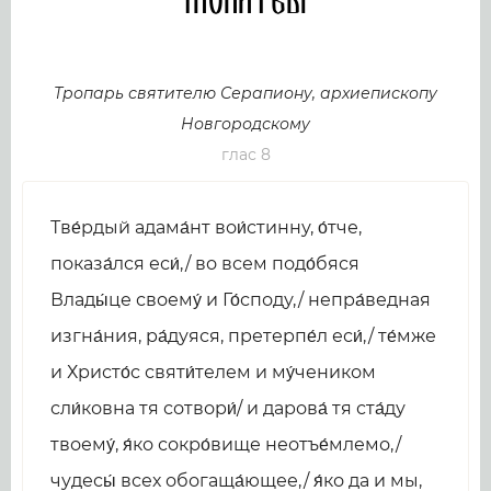
Молитвы
Тропарь святителю Серапиону, архиепископу
Новгородскому
глас 8
Тве́рдый адама́нт вои́стинну, о́тче,
показа́лся еси́,/ во всем подо́бяся
Влады́це своему́ и Го́споду,/ непра́ведная
изгна́ния, ра́дуяся, претерпе́л еси́,/ те́мже
и Христо́с святи́телем и му́чеником
сли́ковна тя сотвори́/ и дарова́ тя ста́ду
твоему́, я́ко сокро́вище неотъе́млемо,/
чудесы́ всех обогаща́ющее,/ я́ко да и мы,