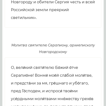
Новгороду и обители Сергия честь и всей
Российской земли преяркий
светильник».
Молитва святителю Серапиону, архиепископу
Новгородскому
О, вели́кий святи́телю Бо́жий о́тче
Серапио́не! Вонми́ мое́й сла́бой моли́тве,
и предста́ни за мя, гре́шнаго и убо́гаго,
пред Го́сподем, и испроси́ твои́ми
усе́рдными моли́твами мно́жеству грехо́в