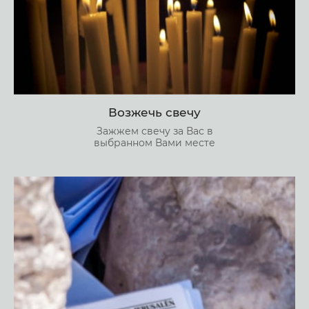
Возжечь свечу
Зажжем свечу за Вас в
выбранном Вами месте