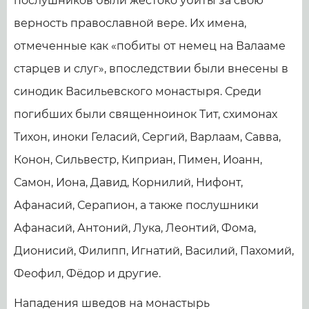
послушников были жестоко убиты за свою
верность православной вере. Их имена,
отмеченные как «побиты от немец на Валааме
старцев и слуг», впоследствии были внесены в
синодик Васильевского монастыря. Среди
погибших были священноинок Тит, схимонах
Тихон, иноки Геласий, Сергий, Варлаам, Савва,
Конон, Сильвестр, Киприан, Пимен, Иоанн,
Самон, Иона, Давид, Корнилий, Нифонт,
Афанасий, Серапион, а также послушники
Афанасий, Антоний, Лука, Леонтий, Фома,
Дионисий, Филипп, Игнатий, Василий, Пахомий,
Феофил, Фёдор и другие.
Нападения шведов на монастырь