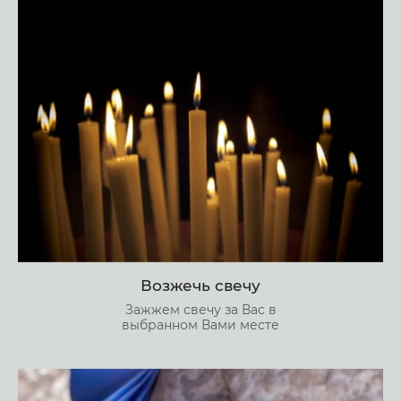
Возжечь свечу
Зажжем свечу за Вас в
выбранном Вами месте