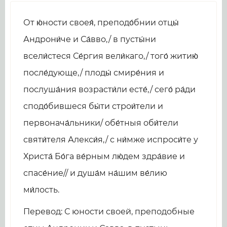
От ю́ности своея́, преподо́бнии отцы́
Андрони́че и Са́вво,/ в пусты́ни
всели́стеся Се́ргия вели́каго,/ того́ житию́
после́дующе,/ плоды́ смире́ния и
послуша́ния возрасти́ли есте́,/ сего́ ра́ди
сподо́бившеся бы́ти строи́тели и
первонача́льники/ обе́тныя оби́тели
святи́теля Алекси́я,/ с ни́мже испроси́те у
Христа́ Бо́га ве́рным лю́дем здра́вие и
спасе́ние// и душа́м на́шим ве́лию
ми́лость.
Перевод: С юности своей, преподобные