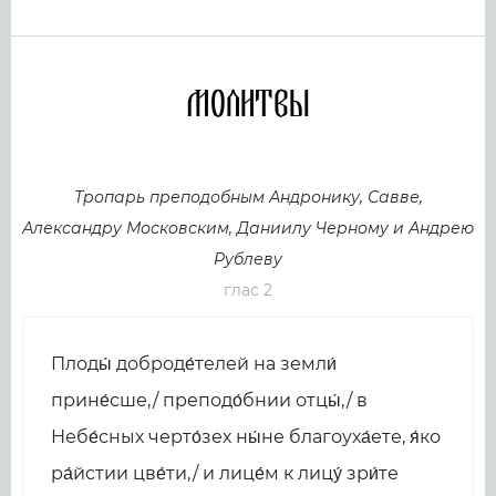
Молитвы
Тропарь преподобным Андронику, Савве,
Александру Московским, Даниилу Черному и Андрею
Рублеву
глас 2
Плоды́ доброде́телей на земли́
прине́сше,/ преподо́бнии отцы́,/ в
Небе́сных черто́зех ны́не благоуха́ете, я́ко
ра́йстии цве́ти,/ и лице́м к лицу́ зри́те