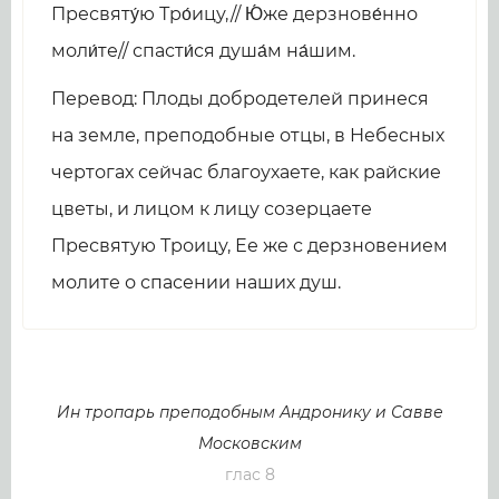
Пресвяту́ю Тро́ицу,// Ю́же дерзнове́нно
моли́те// спасти́ся душа́м на́шим.
Перевод: Плоды добродетелей принеся
на земле, преподобные отцы, в Небесных
чертогах сейчас благоухаете, как райские
цветы, и лицом к лицу созерцаете
Пресвятую Троицу, Ее же с дерзновением
молите о спасении наших душ.
Ин тропарь преподобным Андронику и Савве
Московским
глас 8