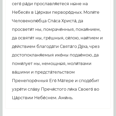
сего́ ра́ди прославля́етеся ны́не на
Небесе́х в Це́ркви перворо́дных. Моли́те
Человеколю́бца Спа́са Христа́, да
просвети́т ны, помраче́нныя, покая́нием,
да освяти́т ны, гре́шныя, си́лою, наи́тием и
де́йствием благода́ти Свята́го Ду́ха, чрез
досто­пок­ла­ня́емыя ико́ны подае́мою, да
поми́лует ны, немощны́я, моли́твами
ва́шими и предста́тельством
Пренепоро́чныя Его́ Ма́тере и сподо́бит
узре́ти сла́ву Пречи́стого ли́ка Своего́ во
Ца́рствии Небе́снем. Ами́нь.