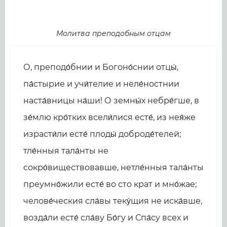
Молитва преподобным отцам
О, преподо́бнии и Богоно́снии отцы́,
па́стырие и учи́телие и неле́ностнии
наста́вницы на́ши! О земны́х небре́гше, в
зе́млю кро́тких всели́лися есте́, из нея́же
израсти́ли есте́ плоды́ доброде́телей;
тле́нныя тала́нты не
сокро́виществовавше, нетле́нныя тала́нты
преумно́жили есте́ во сто крат и мно́жае;
челове́ческия сла́вы теку́щия не иска́вше,
возда́ли есте́ сла́ву Бо́гу и Спа́су всех и