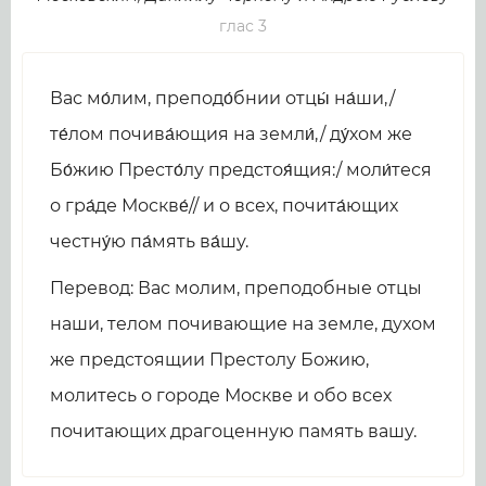
глас 3
Вас мо́лим, преподо́бнии отцы́ на́ши,/
те́лом почива́ющия на земли́,/ ду́хом же
Бо́жию Престо́лу предстоя́щия:/ моли́теся
о гра́де Москве́// и о всех, почита́ющих
честну́ю па́мять ва́шу.
Перевод: Вас молим, преподобные отцы
наши, телом почивающие на земле, духом
же предстоящии Престолу Божию,
молитесь о городе Москве и обо всех
почитающих драгоценную память вашу.