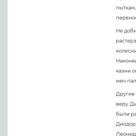
пыткам,
перенос
Не доби
растерз
колесни
Наконе
казни о
меч пал
Другие
веру. Д
были ра
Диодор 
Леонид