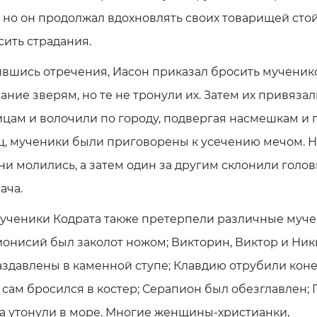
 но он продолжал вдохновлять своих товарищей сто
ить страдания.
вшись отречения, Иасон приказал бросить мученик
ание зверям, но те не тронули их. Затем их привязал
цам и волочили по городу, подвергая насмешкам и 
ц, мученики были приговорены к усечению мечом. Н
ни молились, а затем один за другим склонили голо
ача.
 ученики Кодрата также претерпели различные муче
ионисий был заколот ножом; Викторин, Виктор и Ни
здавлены в каменной ступе; Клавдию отрубили коне
сам бросился в костер; Серапион был обезглавлен; 
а утонули в море. Многие женщины-христианки,