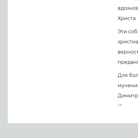
вдохно
Христа.
Эти соб
христиа
верност
преданн
Для бол
мученик
Димитр