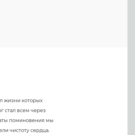
л жизни которых
г стал всем через
 даты поминовения мы
ели чистоту сердца.