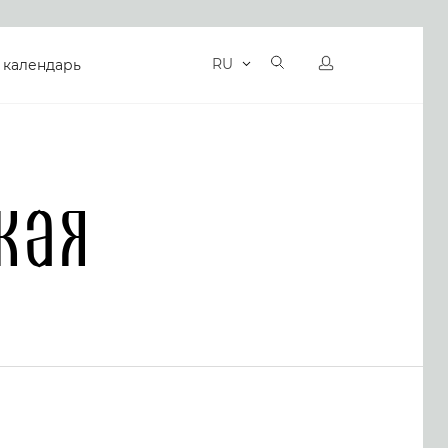
RU
 календарь
кая