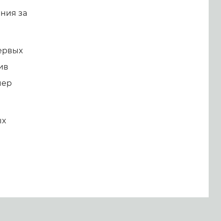
ния за
первых
ив
мер
ых