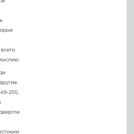
ов
ь
торые
 всего
омыслию.
ди
другие.
9–251),
л
одвергли
естоким