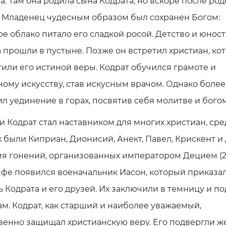
. Там она родила сына Кодрата, но вскоре после род
. Младенец чудесным образом был сохранен Богом:
е облако питало его сладкой росой. Детство и юност
 прошли в пустыне. Позже он встретил христиан, ко
или его истиной веры. Кодрат обучился грамоте и
ому искусству, став искусным врачом. Однако более
л уединение в горах, посвятив себя молитве и бог
и Кодрат стал наставником для многих христиан, сре
 были Киприан, Дионисий, Анект, Павел, Крискент и 
я гонений, организованных императором Децием (24
фе появился военачальник Иасон, который приказа
ь Кодрата и его друзей. Их заключили в темницу и п
м. Кодрат, как старший и наиболее уважаемый,
венно защищал христианскую веру. Его подвергли ж