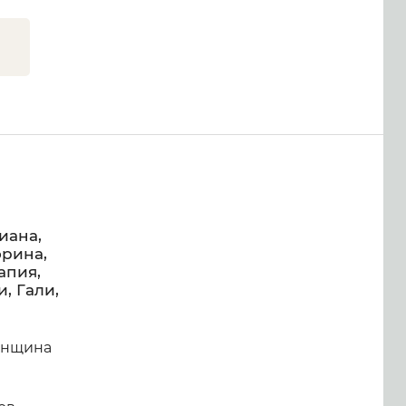
иана,
орина,
апия,
, Гали,
женщина