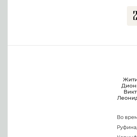
Жити
Диони
Викт
Леонид
Во врем
Руфина,