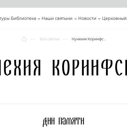
туры
Библиотека
Наши святыни
Новости
Церковный
Все святые
Нунехия Коринфская
нехия Коринфс
Дни памяти