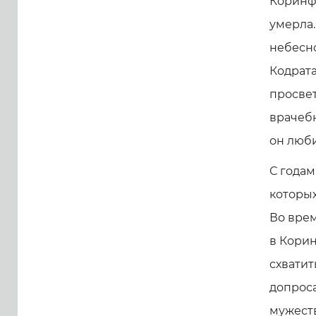
Коринфа
умерла
небесно
Кодрата
просвет
врачебн
он люби
С годам
которых
Во врем
в Корин
схватит
допроса
мужест