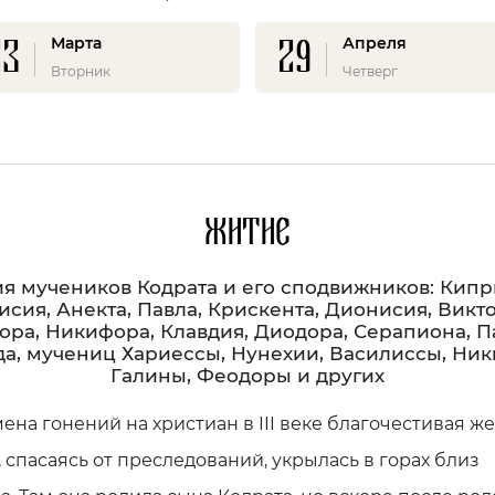
23
29
Марта
Апреля
Вторник
Четверг
Житие
я мучеников Кодрата и его сподвижников: Кипр
сия, Анекта, Павла, Крискента, Дионисия, Викт
ора, Никифора, Клавдия, Диодора, Серапиона, П
а, мучениц Хариессы, Нунехии, Василиссы, Ники
Галины, Феодоры и других
ена гонений на христиан в III веке благочестивая 
 спасаясь от преследований, укрылась в горах близ