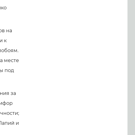
йко
ов на
и к
побоям.
а месте
вы под
ния за
кифор
чности;
Папий и