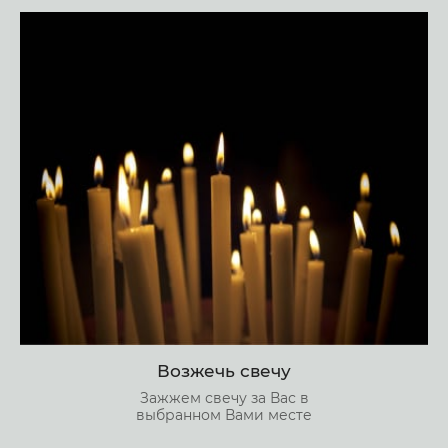
Возжечь свечу
Зажжем свечу за Вас в
выбранном Вами месте