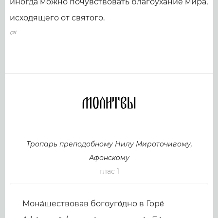
иногда можно почувствовать благоухание мира,
исходящего от святого.
Молитвы
Тропарь преподобному Нилу Мироточивому,
Афонскому
глас 1
Мона́шествовав богоуго́дно в Горе́