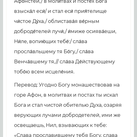
Афо́нстей,/ в моли́твах и посте́х Бо́га
взыска́л еси́/ и стал еси́ прия́телище
чи́стое Ду́ха,/ облистава́я ве́рным
доброде́телей лучи́,/ и́миже осиява́еши,
Ни́ле, вопию́щих тебе́:/ сла́ва
просла́вльшему тя Бо́гу,/ сла́ва
Венча́вшему тя,// сла́ва Де́йствующему
тобо́ю всем исцеле́ния.
Перевод: Угодно Богу монашествовав на
горе Афон, в молитвах и постах ты искал
Бога и стал чистой обителью Духа, озаряя
верующих лучами добродетелей, ими же
освещаешь, Нил, взывающих к тебе:
«Слава прославившему тебя Богу, слава