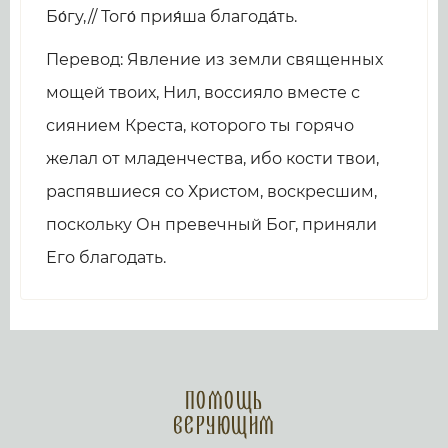
Бо́гу,// Того́ прия́ша благода́ть.
Перевод: Явление из земли священных
мощей твоих, Нил, воссияло вместе с
сиянием Креста, которого ты горячо
желал от младенчества, ибо кости твои,
распявшиеся со Христом, воскресшим,
поскольку Он превечный Бог, приняли
Его благодать.
Помощь
верующим