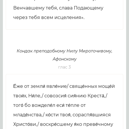
Венчавшему тебя, слава Подающему
через тебя всем исцеления».
Кондак преподобному Нилу Мироточивому,
Афонскому
глас 3
Е́же от земли́ явле́ние/ свяще́нных моще́й
твои́х, Ни́ле,/ совозсия́ сия́нию Креста́,/
того́ бо вожделе́л еси́ те́пле от
младе́нства,/ ко́сти твоя́, сораспя́вшияся
Христо́ви,/ воскре́сшему я́ко преве́чному